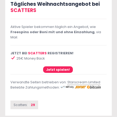
Tägliches Weihnachtsangebot bei
SCATTERS
Aktive Spieler bekommen täglich ein Angebot, wie
Freespins oder Boni mit und ohne Einzahlung
, via
Mail.
JETZT BEI
SCATTERS
REGISTRIEREN!
25€ Money Back
Jetzt spielen!
Verwandte Seiten betrieben von:
Starscream Limited
Beliebte Zahlungsmethoden:
Scatters
29