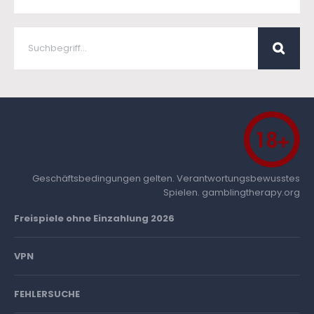
Geschäftsbedingungen gelten. Verantwortungsbewusstes
Spielen.
gamblingtherapy.org
Freispiele ohne Einzahlung 2026
VPN
FEHLERSUCHE