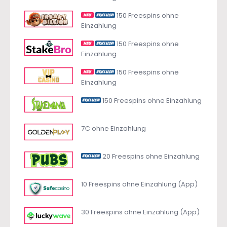
150 Freespins ohne
Einzahlung
150 Freespins ohne
Einzahlung
150 Freespins ohne
Einzahlung
150 Freespins ohne Einzahlung
7€ ohne Einzahlung
20 Freespins ohne Einzahlung
10 Freespins ohne Einzahlung (App)
30 Freespins ohne Einzahlung (App)