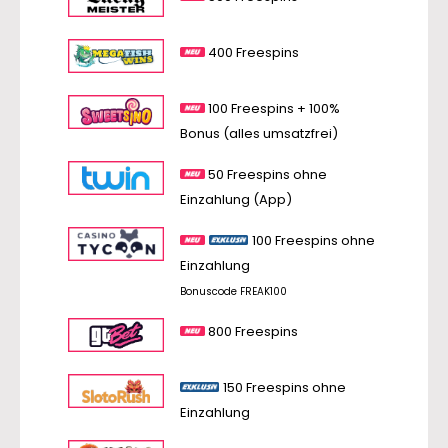
400 Freespins
100 Freespins + 100%
Bonus (alles umsatzfrei)
50 Freespins ohne
Einzahlung (App)
100 Freespins ohne
Einzahlung
Bonuscode FREAK100
800 Freespins
150 Freespins ohne
Einzahlung