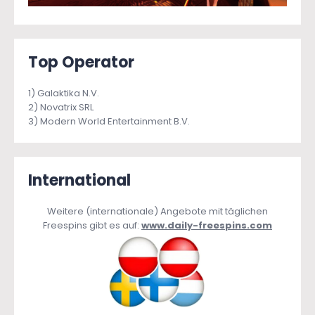
Top Operator
1)
Galaktika N.V.
2)
Novatrix SRL
3)
Modern World Entertainment B.V.
International
Weitere (internationale) Angebote mit täglichen
Freespins gibt es auf:
www.daily-freespins.com