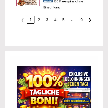
150 Freespins ohne
Einzahlung
…
❮
1
2
3
4
5
9
❯