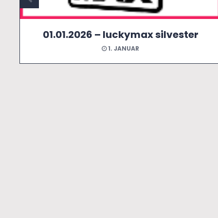
01.01.2026 – luckymax silvester
1. JANUAR