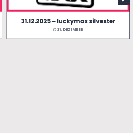
31.12.2025 – luckymax silvester
31. DEZEMBER