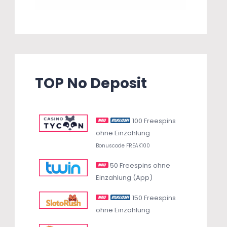
TOP No Deposit
100 Freespins
ohne Einzahlung
Bonuscode FREAK100
50 Freespins ohne
Einzahlung (App)
150 Freespins
ohne Einzahlung