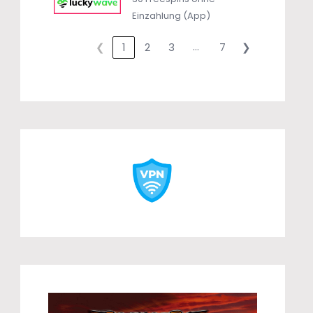
Einzahlung (App)
…
❮
1
2
3
7
❯