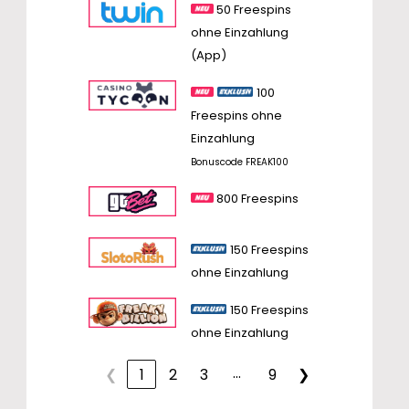
50 Freespins
ohne Einzahlung
(App)
100
Freespins ohne
Einzahlung
Bonuscode FREAK100
800 Freespins
150 Freespins
ohne Einzahlung
150 Freespins
ohne Einzahlung
Freespins
mit Einzahlung
…
❮
1
2
3
9
❯
ohne Einzahlung