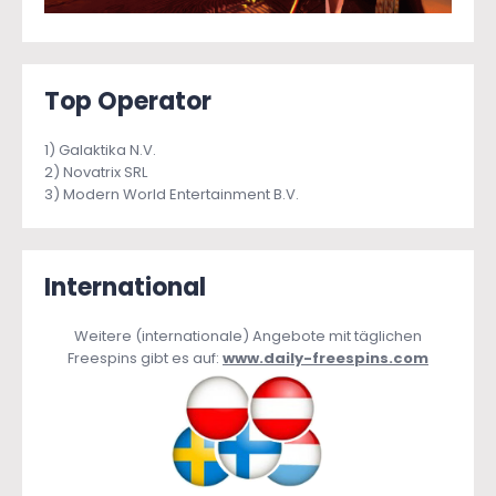
Top Operator
1)
Galaktika N.V.
2)
Novatrix SRL
3)
Modern World Entertainment B.V.
International
Weitere (internationale) Angebote mit täglichen
Freespins gibt es auf:
www.daily-freespins.com