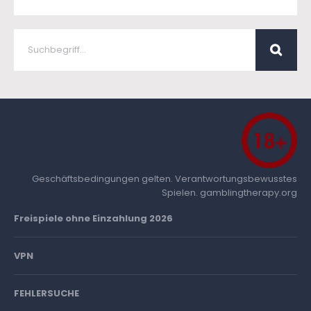
Geschäftsbedingungen gelten. Verantwortungsbewusstes
Spielen.
gamblingtherapy.org
Freispiele ohne Einzahlung 2026
VPN
FEHLERSUCHE