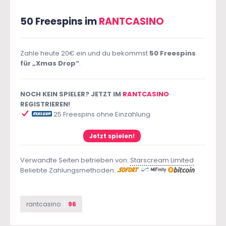
50 Freespins im
RANTCASINO
Zahle heute 20€ ein und du bekommst
50 Freespins
für „Xmas Drop“
.
NOCH KEIN SPIELER? JETZT IM
RANTCASINO
REGISTRIEREN!
25 Freespins ohne Einzahlung
Jetzt spielen!
Verwandte Seiten betrieben von:
Starscream Limited
Beliebte Zahlungsmethoden:
rantcasino
96