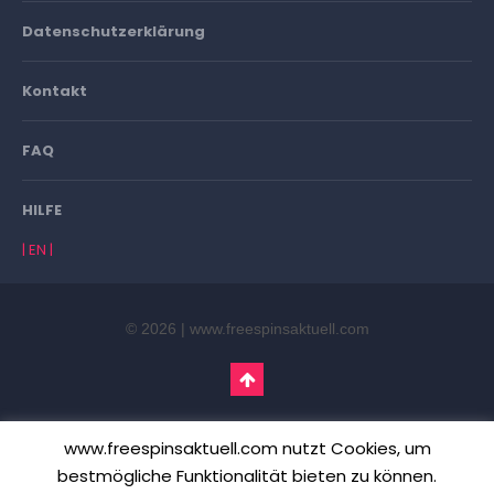
Datenschutzerklärung
Kontakt
FAQ
HILFE
| EN |
© 2026 | www.freespinsaktuell.com
Freespins ohne Einzahlung -
www.freespinsaktuell.com nutzt Cookies, um
bestmögliche Funktionalität bieten zu können.