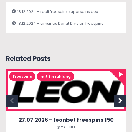
18.12.2024 – rooli freespins superspins box
18.12.2024 – simsinos Donut Division freespins
Related Posts
Freespins
mit Einzahlung
27.07.2026 – leonbet freespins 150
27. JULI