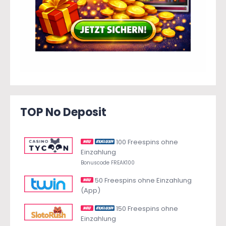
TOP No Deposit
100 Freespins ohne
Einzahlung
Bonuscode FREAK100
50 Freespins ohne Einzahlung
(App)
150 Freespins ohne
Einzahlung