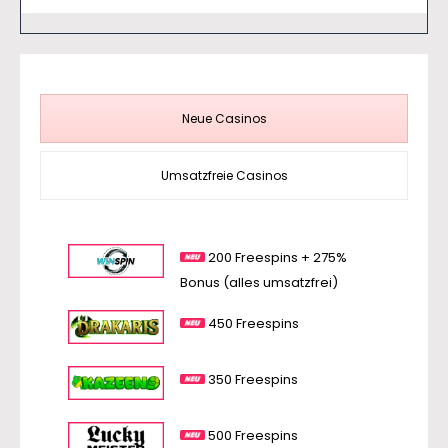
Neue Casinos
Umsatzfreie Casinos
200 Freespins + 275%
Bonus (alles umsatzfrei)
450 Freespins
350 Freespins
500 Freespins