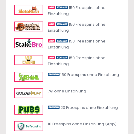
150 Freespins ohne
Einzahlung
150 Freespins ohne
Einzahlung
150 Freespins ohne
Einzahlung
150 Freespins ohne
Einzahlung
150 Freespins ohne Einzahlung
7€ ohne Einzahlung
20 Freespins ohne Einzahlung
10 Freespins ohne Einzahlung (App)