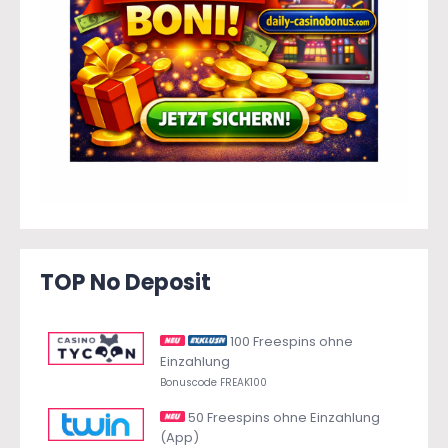
TOP No Deposit
100 Freespins ohne
Einzahlung
Bonuscode FREAK100
50 Freespins ohne Einzahlung
(App)