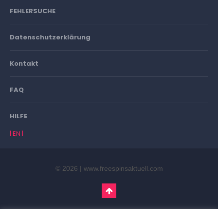
FEHLERSUCHE
Datenschutzerklärung
Kontakt
FAQ
HILFE
| EN |
© 2026 | www.freespinsaktuell.com