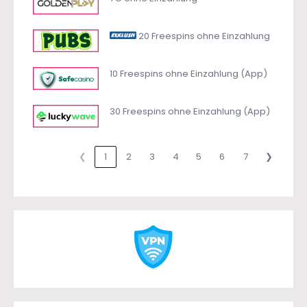
20 Freespins ohne Einzahlung
10 Freespins ohne Einzahlung (App)
30 Freespins ohne Einzahlung (App)
❮
1
2
3
4
5
6
7
❯