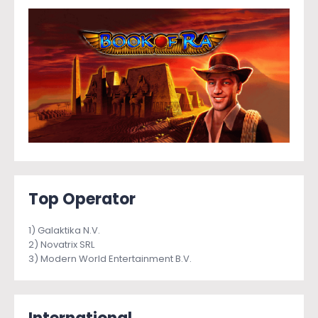
Top Operator
1)
Galaktika N.V.
2)
Novatrix SRL
3)
Modern World Entertainment B.V.