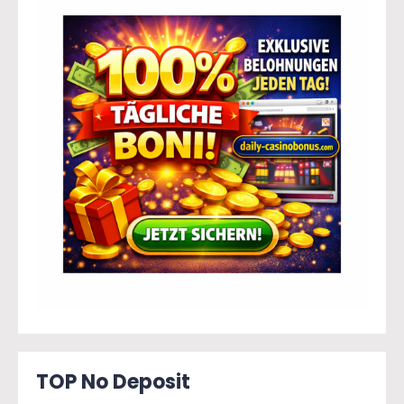
TOP No Deposit