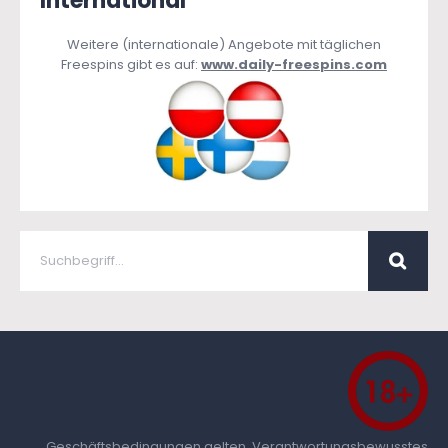
International
Weitere (internationale) Angebote mit täglichen
Freespins gibt es auf:
www.daily-freespins.com
Geschäftsbedingungen gelten. Verantwortungsbewusstes