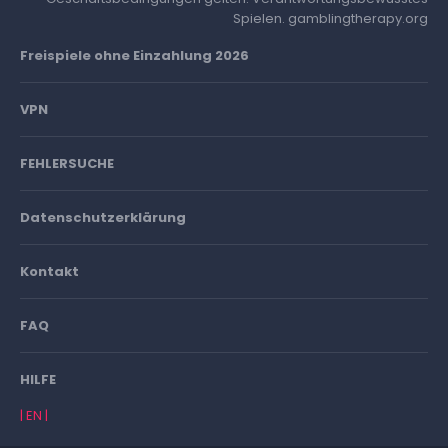
Spielen.
gamblingtherapy.org
Freispiele ohne Einzahlung 2026
VPN
FEHLERSUCHE
Datenschutzerklärung
Kontakt
FAQ
HILFE
| EN |