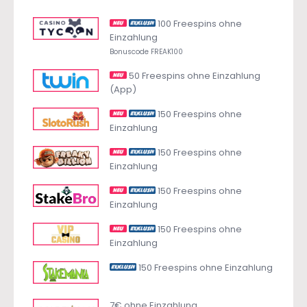
100 Freespins ohne
Einzahlung
Bonuscode FREAK100
50 Freespins ohne Einzahlung
(App)
150 Freespins ohne
Einzahlung
150 Freespins ohne
Einzahlung
150 Freespins ohne
Einzahlung
150 Freespins ohne
Einzahlung
150 Freespins ohne Einzahlung
7€ ohne Einzahlung