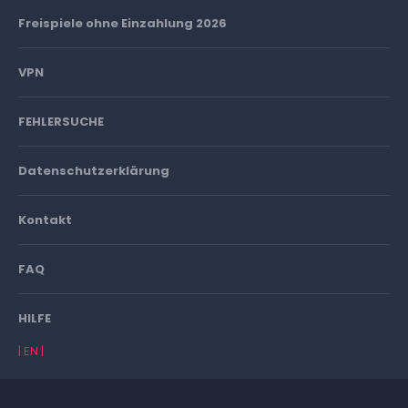
Freispiele ohne Einzahlung 2026
VPN
FEHLERSUCHE
Datenschutzerklärung
Kontakt
FAQ
HILFE
| EN |