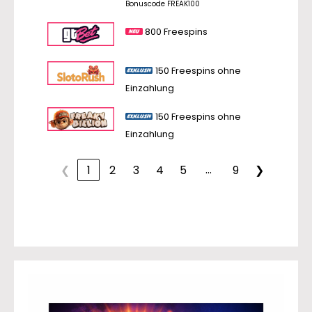
Bonuscode FREAK100
800 Freespins
150 Freespins ohne
Einzahlung
150 Freespins ohne
Einzahlung
…
❮
1
2
3
4
5
9
❯