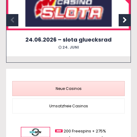
24.06.2026 – slota gluecksrad
24. JUNI
Neue Casinos
Umsatzfreie Casinos
200 Freespins + 275%