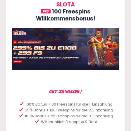
SLOTA
100 Freespins
Willkommensbonus!
100% Bonus + 80 Freespins für die 1. Einzahlung
55% Bonus + 120 Freespins für die 2. Einzahlung
100% Bonus + 55 Freespins für die 3. Einzahlung
Wöchentlich Freespins & Boni