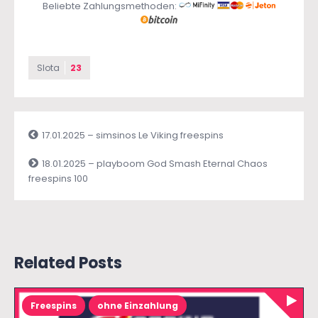
Beliebte Zahlungsmethoden:
Slota
23
17.01.2025 – simsinos Le Viking freespins
18.01.2025 – playboom God Smash Eternal Chaos
freespins 100
Related Posts
Freespins
ohne Einzahlung