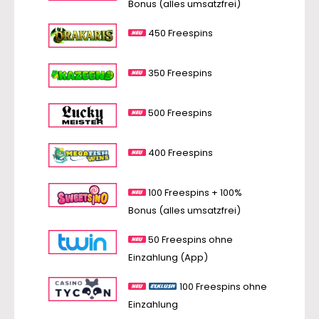
Bonus (alles umsatzfrei)
450 Freespins
350 Freespins
500 Freespins
400 Freespins
100 Freespins + 100%
Bonus (alles umsatzfrei)
50 Freespins ohne
Einzahlung (App)
100 Freespins ohne
Einzahlung