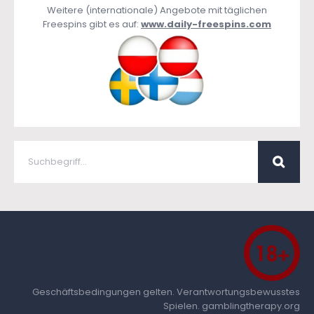
Weitere (internationale) Angebote mit täglichen
Freespins gibt es auf:
www.daily-freespins.com
Geschäftsbedingungen gelten. Verantwortungsbewusstes
Spielen.
gamblingtherapy.org