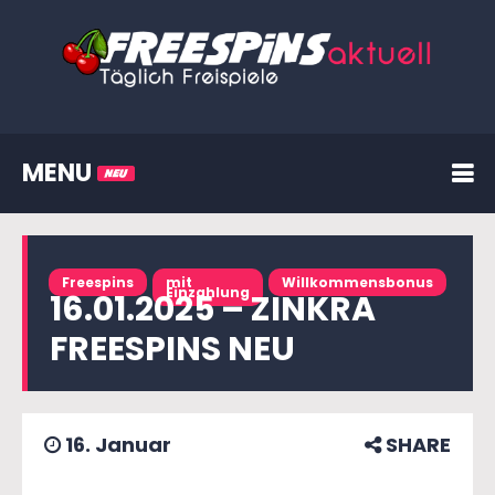
MENU
Freespins
mit
Willkommensbonus
Einzahlung
16.01.2025 – ZINKRA
FREESPINS NEU
16. Januar
SHARE