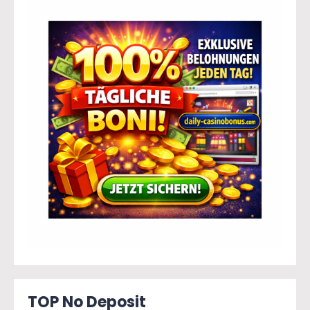
TOP No Deposit