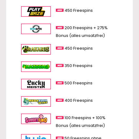
450 Freespins
200 Freespins + 275%
Bonus (alles umsatzfrei)
450 Freespins
350 Freespins
500 Freespins
400 Freespins
100 Freespins + 100%
Bonus (alles umsatzfrei)
50 Freespins ohne