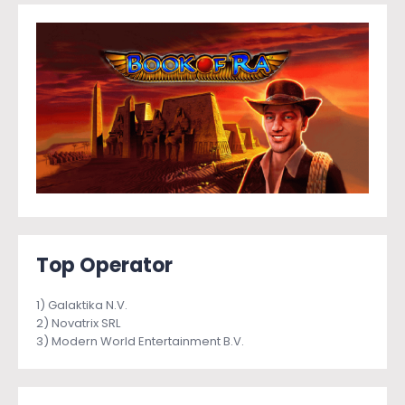
Top Operator
1)
Galaktika N.V.
2)
Novatrix SRL
3)
Modern World Entertainment B.V.