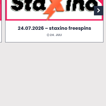
24.07.2026 – staxino freespins
24. JULI