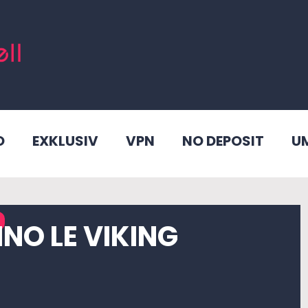
O
EXKLUSIV
VPN
NO DEPOSIT
U
INO LE VIKING