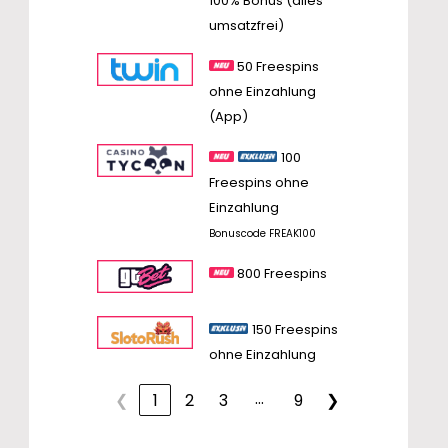
100% Bonus (alles
umsatzfrei)
50 Freespins
ohne Einzahlung
(App)
100
Freespins ohne
Einzahlung
Bonuscode FREAK100
800 Freespins
150 Freespins
ohne Einzahlung
…
❮
1
2
3
9
❯
Freespins
ohne Einzahlung