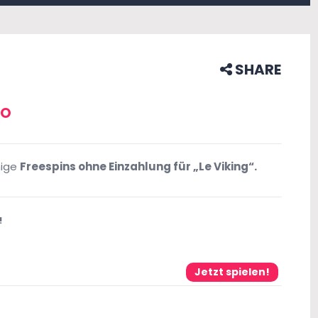
SHARE
NO
nige
Freespins ohne Einzahlung für „Le Viking“.
!
Jetzt spielen!