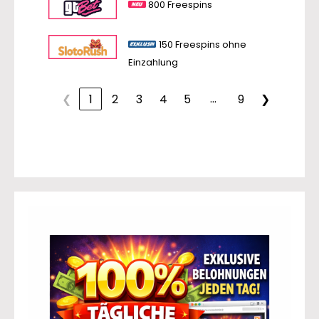
800 Freespins
150 Freespins ohne
Einzahlung
…
❮
1
2
3
4
5
9
❯