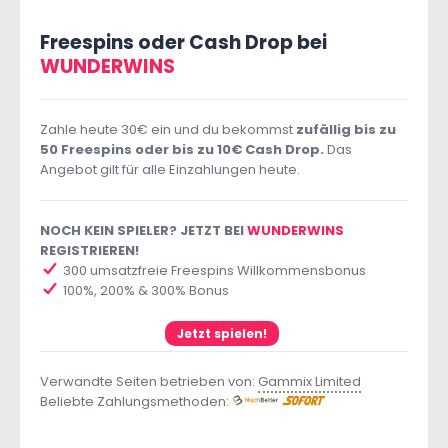
Freespins oder Cash Drop bei
WUNDERWINS
Zahle heute 30€ ein und du bekommst
zufällig bis zu
50 Freespins oder bis zu 10€ Cash Drop.
Das
Angebot gilt für alle Einzahlungen heute.
NOCH KEIN SPIELER? JETZT BEI
WUNDERWINS
REGISTRIEREN!
300 umsatzfreie Freespins Willkommensbonus
100%, 200% & 300% Bonus
Jetzt spielen!
Verwandte Seiten betrieben von:
Gammix Limited
Beliebte Zahlungsmethoden: