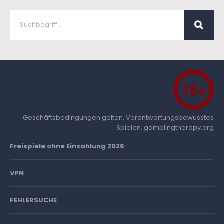
Geschäftsbedingungen gelten. Verantwortungsbewusstes
Spielen.
gamblingtherapy.org
Freispiele ohne Einzahlung 2026
VPN
FEHLERSUCHE