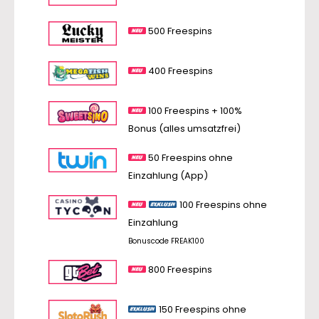
500 Freespins
400 Freespins
100 Freespins + 100%
Bonus (alles umsatzfrei)
50 Freespins ohne
Einzahlung (App)
100 Freespins ohne
Einzahlung
Bonuscode FREAK100
800 Freespins
150 Freespins ohne