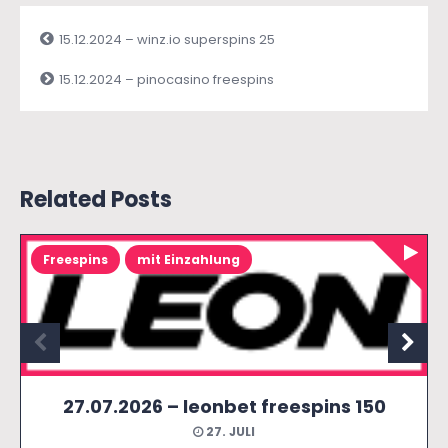
15.12.2024 – winz.io superspins 25
15.12.2024 – pinocasino freespins
Related Posts
Freespins
mit Einzahlung
27.07.2026 – leonbet freespins 150
27. JULI