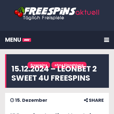
MENU
Freespins
ohne Einzahlung
15.12.2024 – LEONBET 2
SWEET 4U FREESPINS
15. Dezember
SHARE