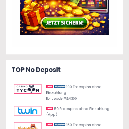
TOP No Deposit
100 Freespins ohne
Einzahlung
Bonuscode FREAK100
50 Freespins ohne Einzahlung
(App)
150 Freespins ohne