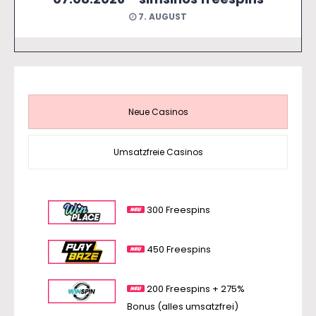
7. AUGUST
Neue Casinos
Umsatzfreie Casinos
300 Freespins
450 Freespins
200 Freespins + 275%
Bonus (alles umsatzfrei)