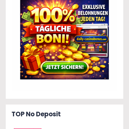
TOP No Deposit