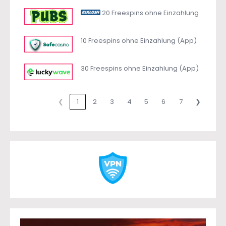
20 Freespins ohne Einzahlung
10 Freespins ohne Einzahlung (App)
30 Freespins ohne Einzahlung (App)
❮
1
2
3
4
5
6
7
❯