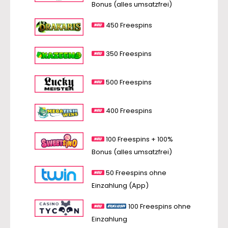
Bonus (alles umsatzfrei)
450 Freespins
350 Freespins
500 Freespins
400 Freespins
100 Freespins + 100%
Bonus (alles umsatzfrei)
50 Freespins ohne
Einzahlung (App)
100 Freespins ohne
Einzahlung