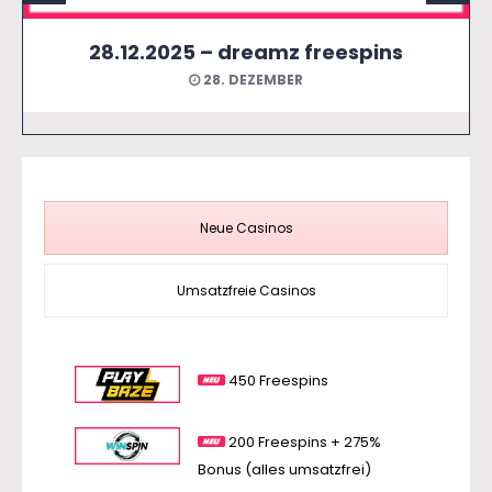
28.12.2025 – dreamz freespins
28. DEZEMBER
Neue Casinos
Umsatzfreie Casinos
450 Freespins
200 Freespins + 275%
Bonus (alles umsatzfrei)