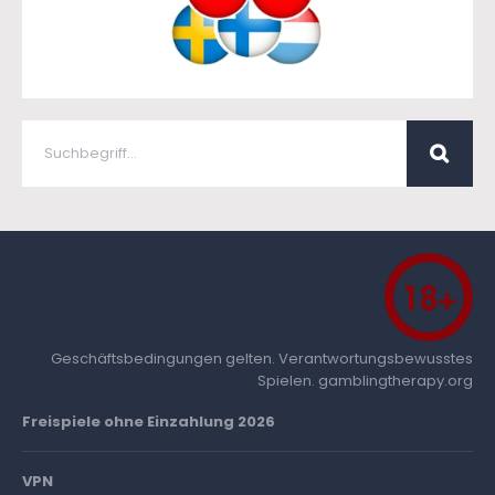
Geschäftsbedingungen gelten. Verantwortungsbewusstes
Spielen.
gamblingtherapy.org
Freispiele ohne Einzahlung 2026
VPN