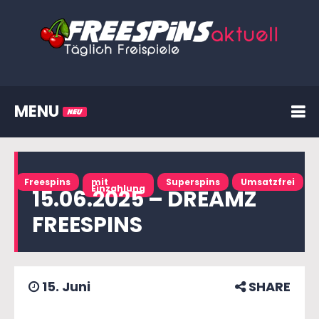
MENU
Freespins
mit
Superspins
Umsatzfrei
Einzahlung
15.06.2025 – DREAMZ
FREESPINS
15. Juni
SHARE