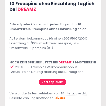
10 Freespins ohne Einzahlung täglich
bei
DREAMZ
Aktive Spieler können sich jeden Tag im Juni
10
umsatzfreie Freespins ohne Einzahlung
holen!
Außerdem bekommst du für einen 20€/50€/200€
Einzahlung 30/100 umsatzfreie Freespins, bzw. 50
umsatzfreie Superspins (1€).
NOCH KEIN SPIELER? JETZT BEI
DREAMZ
REGISTRIEREN!
200% + 50 Freespins Willkommensbonus
! Aktuell keine Neuregistrierung aus DE möglich !
Jetzt spielen!
Verwandte Seiten betrieben von:
N1 Interactive Ltd.
Beliebte Zahlungsmethoden: