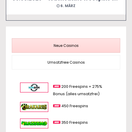
6. MÄRZ
Neue Casinos
Umsatzfreie Casinos
200 Freespins + 275%
Bonus (alles umsatzfrei)
450 Freespins
350 Freespins