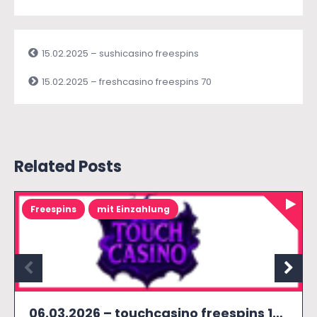
15.02.2025 – sushicasino freespins
15.02.2025 – freshcasino freespins 70
Related Posts
Freespins
mit Einzahlung
06.03.2026 – touchcasino freespins 150