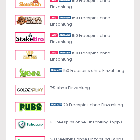
150 Freespins ohne
Einzahlung
150 Freespins ohne
Einzahlung
150 Freespins ohne
Einzahlung
150 Freespins ohne
Einzahlung
150 Freespins ohne Einzahlung
7€ ohne Einzahlung
20 Freespins ohne Einzahlung
10 Freespins ohne Einzahlung (App)
30 Freespins ohne Einzahlung (App)