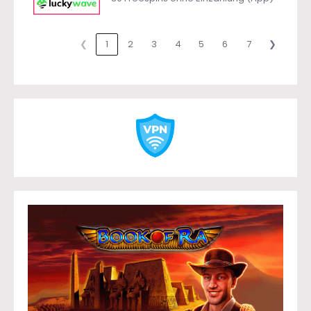
❮
1
2
3
4
5
6
7
❯