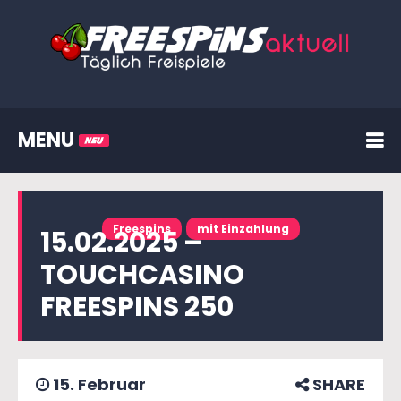
MENU
Freespins
mit Einzahlung
15.02.2025 –
TOUCHCASINO
FREESPINS 250
15. Februar
SHARE