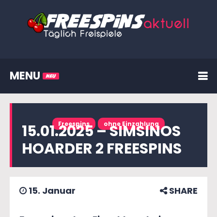
MENU
Freespins
ohne Einzahlung
15.01.2025 – SIMSINOS
HOARDER 2 FREESPINS
15. Januar
SHARE