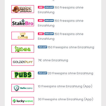
150 Freespins ohne
Einzahlung
150 Freespins ohne
Einzahlung
150 Freespins ohne
Einzahlung
150 Freespins ohne Einzahlung
7€ ohne Einzahlung
20 Freespins ohne Einzahlung
10 Freespins ohne Einzahlung (App)
30 Freespins ohne Einzahlung (App)