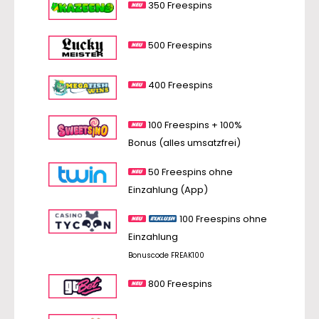
350 Freespins
500 Freespins
400 Freespins
100 Freespins + 100%
Bonus (alles umsatzfrei)
50 Freespins ohne
Einzahlung (App)
100 Freespins ohne
Einzahlung
Bonuscode FREAK100
800 Freespins