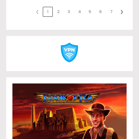
❮
1
2
3
4
5
6
7
❯