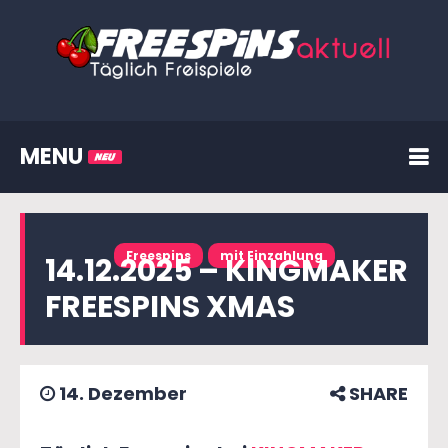
MENU
Freespins
mit Einzahlung
14.12.2025 – KINGMAKER
FREESPINS XMAS
14. Dezember
SHARE