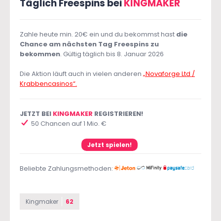
Täglich Freespins bei
KINGMAKER
Zahle heute min. 20€ ein und du bekommst hast
die
Chance am nächsten Tag Freespins zu
bekommen
. Gültig täglich bis 8. Januar 2026
Die Aktion läuft auch in vielen anderen
„Novaforge Ltd /
Krabbencasinos“.
JETZT BEI
KINGMAKER
REGISTRIEREN!
50 Chancen auf 1 Mio. €
Jetzt spielen!
Beliebte Zahlungsmethoden:
Kingmaker
62