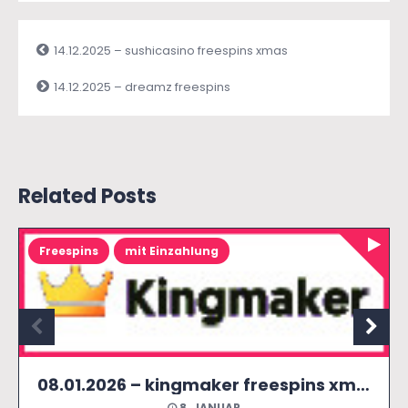
14.12.2025 – sushicasino freespins xmas
14.12.2025 – dreamz freespins
Related Posts
Freespins
mit Einzahlung
08.01.2026 – kingmaker freespins xmas
8. JANUAR