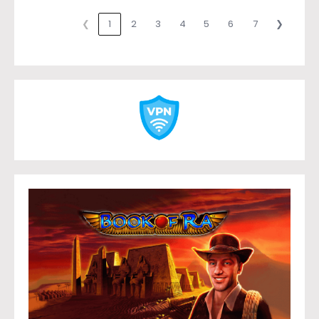
❮
1
2
3
4
5
6
7
❯