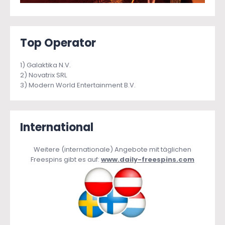
Top Operator
1)
Galaktika N.V.
2)
Novatrix SRL
3)
Modern World Entertainment B.V.
International
Weitere (internationale) Angebote mit täglichen
Freespins gibt es auf:
www.daily-freespins.com