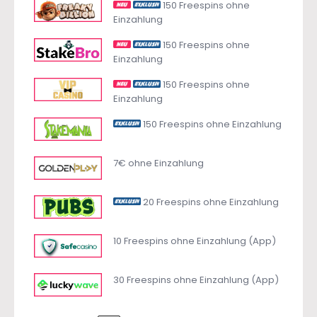
150 Freespins ohne
Einzahlung
150 Freespins ohne
Einzahlung
150 Freespins ohne
Einzahlung
150 Freespins ohne Einzahlung
7€ ohne Einzahlung
20 Freespins ohne Einzahlung
10 Freespins ohne Einzahlung (App)
30 Freespins ohne Einzahlung (App)