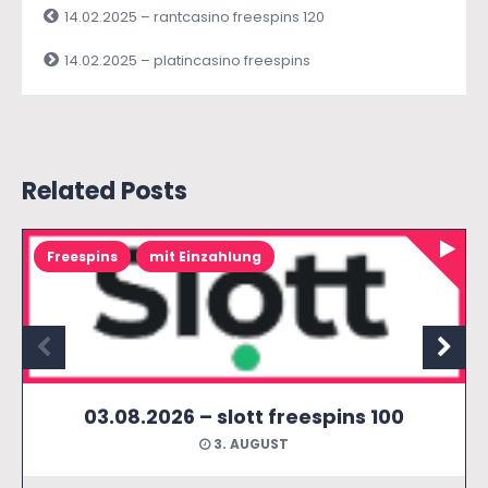
14.02.2025 – rantcasino freespins 120
14.02.2025 – platincasino freespins
Related Posts
Freespins
mit Einzahlung
03.08.2026 – slott freespins 100
3. AUGUST