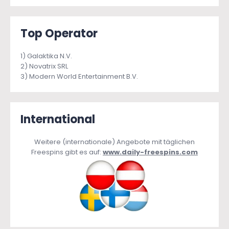
Top Operator
1)
Galaktika N.V.
2)
Novatrix SRL
3)
Modern World Entertainment B.V.
International
Weitere (internationale) Angebote mit täglichen
Freespins gibt es auf:
www.daily-freespins.com