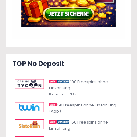
TOP No Deposit
100 Freespins ohne
Einzahlung
Bonuscode FREAK100
50 Freespins ohne Einzahlung
(App)
150 Freespins ohne
Einzahlung