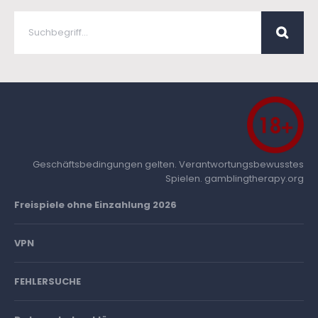
Geschäftsbedingungen gelten. Verantwortungsbewusstes
Spielen.
gamblingtherapy.org
Freispiele ohne Einzahlung 2026
VPN
FEHLERSUCHE