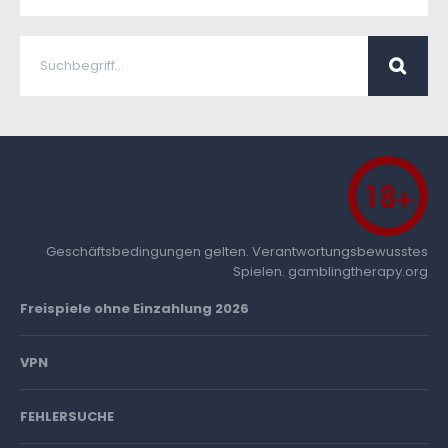
Geschäftsbedingungen gelten. Verantwortungsbewusstes
Spielen.
gamblingtherapy.org
Freispiele ohne Einzahlung 2026
VPN
FEHLERSUCHE