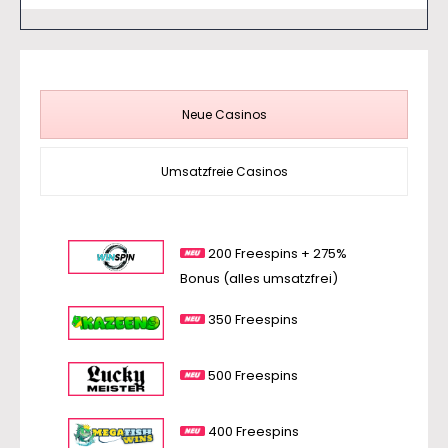
Neue Casinos
Umsatzfreie Casinos
200 Freespins + 275%
Bonus (alles umsatzfrei)
350 Freespins
500 Freespins
400 Freespins