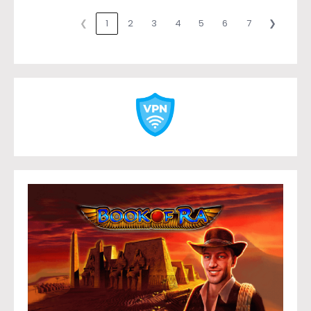
❮
1
2
3
4
5
6
7
❯