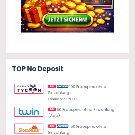
TOP No Deposit
100 Freespins ohne
Einzahlung
Bonuscode FREAK100
50 Freespins ohne Einzahlung
(App)
150 Freespins ohne
Einzahlung