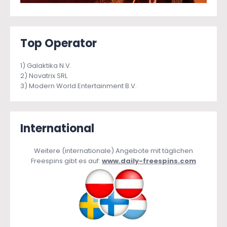
Top Operator
1)
Galaktika N.V.
2)
Novatrix SRL
3)
Modern World Entertainment B.V.
International
Weitere (internationale) Angebote mit täglichen
Freespins gibt es auf:
www.daily-freespins.com