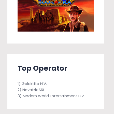
Top Operator
1)
Galaktika N.V.
2)
Novatrix SRL
3)
Modern World Entertainment B.V.