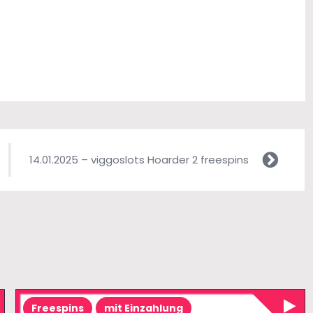
14.01.2025 – viggoslots Hoarder 2 freespins
Freespins
mit Einzahlung