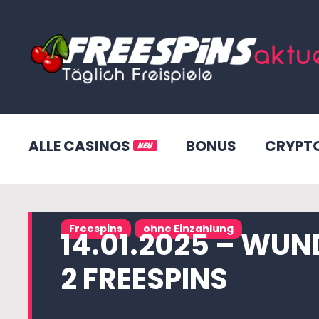
ALLE CASINOS
BONUS
CRYPT
Freespins
ohne Einzahlung
14.01.2025 – WU
2 FREESPINS