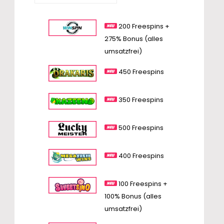
200 Freespins +
275% Bonus (alles
umsatzfrei)
450 Freespins
350 Freespins
500 Freespins
400 Freespins
100 Freespins +
100% Bonus (alles
umsatzfrei)