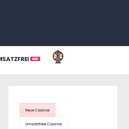
MSATZFREI
Neue Casinos
Umsatzfreie Casinos