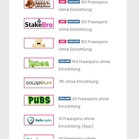
150 Freespins
ohne Einzahlung
150 Freespins
ohne Einzahlung
150 Freespins
ohne Einzahlung
150 Freespins ohne
Einzahlung
7€ ohne Einzahlung
20 Freespins ohne
Einzahlung
10 Freespins ohne
Einzahlung (App)
30 Freespins ohne