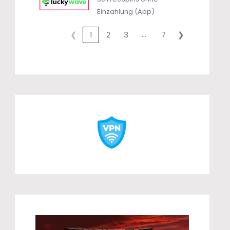
Einzahlung (App)
…
❮
1
2
3
7
❯