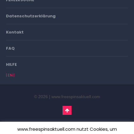
Datenschutzerklärung
Kontakt
FAQ
HILFE
| EN |
© 2026 | www.freespinsaktuell.com
Freespins ohne Einzahlung -
www.freespinsaktuell.com nutzt Cookies, um