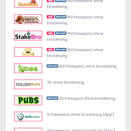
150 Freespins ohne
Einzahlung
150 Freespins ohne
Einzahlung
150 Freespins ohne
Einzahlung
150 Freespins ohne
Einzahlung
150 Freespins ohne Einzahlung
7€ ohne Einzahlung
20 Freespins ohne Einzahlung
10 Freespins ohne Einzahlung (App)
30 Freespins ohne Einzahlung (App)