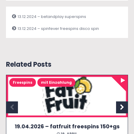
13.12.2024 – betandplay superspins
13.12.2024 – spinfever freespins disco spin
Related Posts
Freespins
mit Einzahlung
19.04.2026 – fatfruit freespins 150+gs
19. APRIL