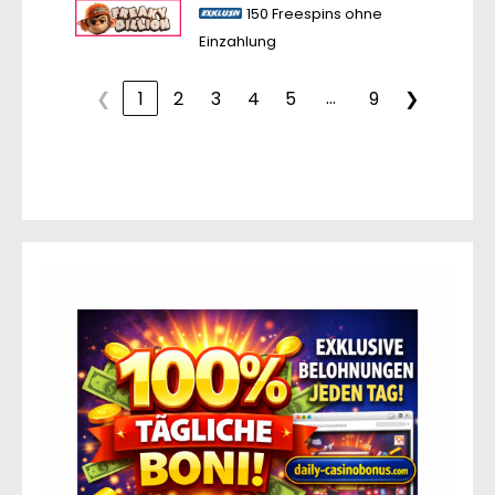
150 Freespins ohne
Einzahlung
…
❮
1
2
3
4
5
9
❯