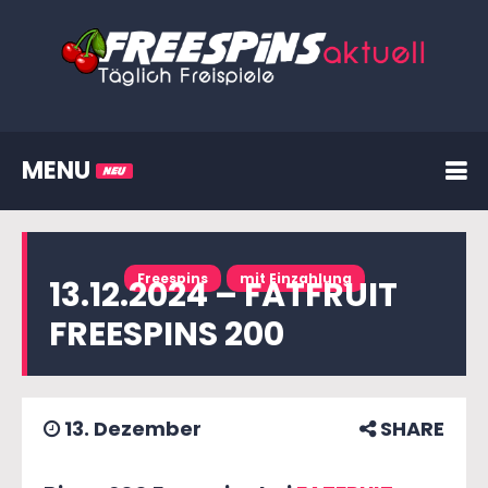
MENU
Freespins
mit Einzahlung
13.12.2024 – FATFRUIT
FREESPINS 200
13. Dezember
SHARE