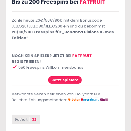
Bis zu 200 Freespins bei
FATFRUIT
Zahle heute 20€/50€/80€ mit dem Bonuscode
JELLO20/JELLO80/JELLO200 ein und du bekommst
20/80/200 Freespins für „Bonanza Billions X-mas
Edition“
.
NOCH KEIN SPIELER? JETZT BEI
FATFRUIT
REGISTRIEREN!
550 Freespins Willkommensbonus
Jetzt spielen!
Verwandte Seiten betrieben von:
Hollycorn N.V.
Beliebte Zahlungsmethoden:
Fatfruit
32