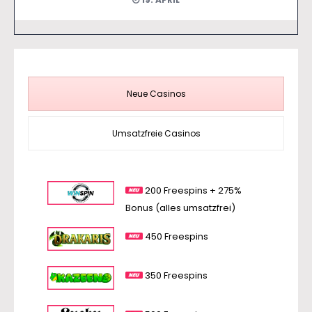
Neue Casinos
Umsatzfreie Casinos
200 Freespins + 275%
Bonus (alles umsatzfrei)
450 Freespins
350 Freespins