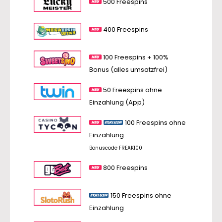
500 Freespins
400 Freespins
100 Freespins + 100%
Bonus (alles umsatzfrei)
50 Freespins ohne
Einzahlung (App)
100 Freespins ohne
Einzahlung
Bonuscode FREAK100
800 Freespins
150 Freespins ohne
Einzahlung