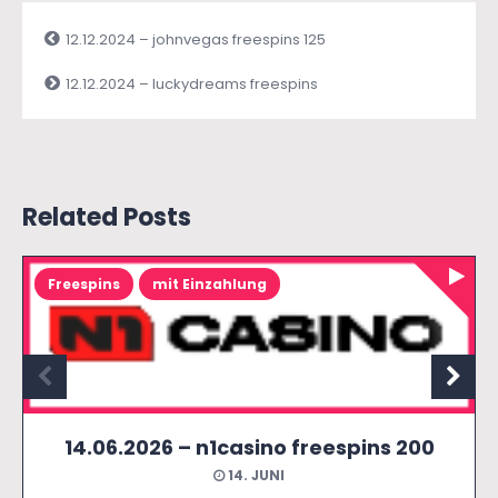
12.12.2024 – johnvegas freespins 125
12.12.2024 – luckydreams freespins
Related Posts
Freespins
mit Einzahlung
14.06.2026 – n1casino freespins 200
14. JUNI