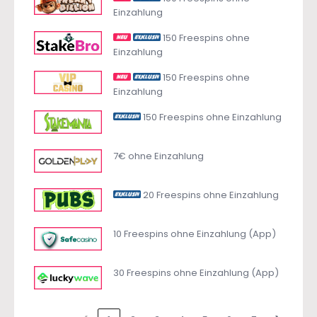
Einzahlung
150 Freespins ohne
Einzahlung
150 Freespins ohne
Einzahlung
150 Freespins ohne Einzahlung
7€ ohne Einzahlung
20 Freespins ohne Einzahlung
10 Freespins ohne Einzahlung (App)
30 Freespins ohne Einzahlung (App)