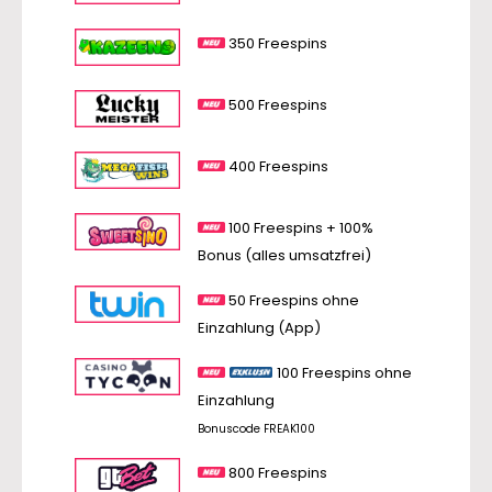
350 Freespins
500 Freespins
400 Freespins
100 Freespins + 100%
Bonus (alles umsatzfrei)
50 Freespins ohne
Einzahlung (App)
100 Freespins ohne
Einzahlung
Bonuscode FREAK100
800 Freespins