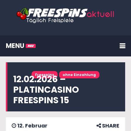
MENU
Freespins
ohne Einzahlung
12.02.2026 –
PLATINCASINO
FREESPINS 15
12. Februar
SHARE