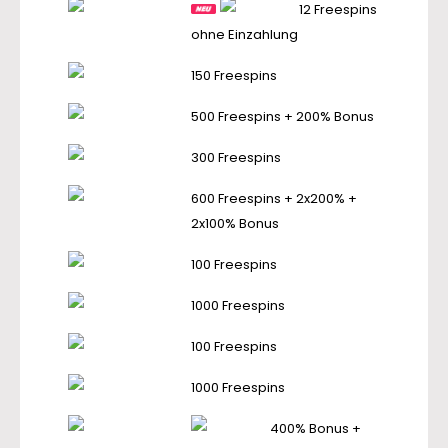
12 Freespins
ohne Einzahlung
150 Freespins
500 Freespins + 200% Bonus
300 Freespins
600 Freespins + 2x200% +
2x100% Bonus
100 Freespins
1000 Freespins
100 Freespins
1000 Freespins
400% Bonus +