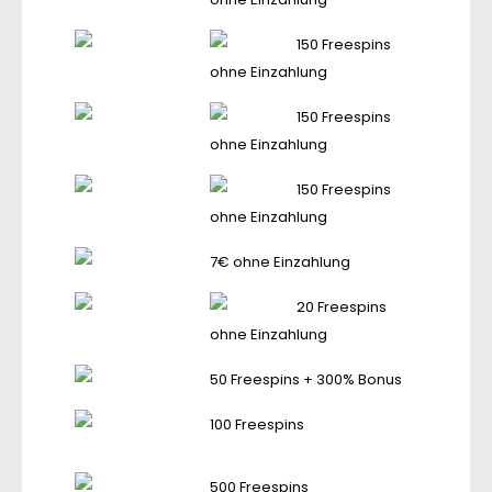
150 Freespins
ohne Einzahlung
150 Freespins
ohne Einzahlung
150 Freespins
ohne Einzahlung
7€ ohne Einzahlung
20 Freespins
ohne Einzahlung
50 Freespins + 300% Bonus
100 Freespins
500 Freespins