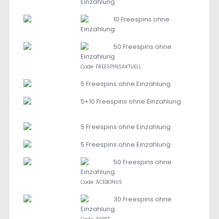
Einzahlung
10 Freespins ohne
Einzahlung
50 Freespins ohne
Einzahlung
Code: FREESPINSAKTUELL
5 Freespins ohne Einzahlung
5+10 Freespins ohne Einzahlung
5 Freespins ohne Einzahlung
5 Freespins ohne Einzahlung
50 Freespins ohne
Einzahlung
Code: ACEBONUS
30 Freespins ohne
Einzahlung