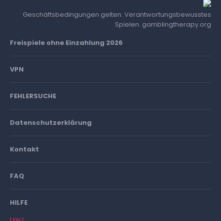
Geschäftsbedingungen gelten. Verantwortungsbewusstes
Spielen.
gamblingtherapy.org
Freispiele ohne Einzahlung 2026
VPN
FEHLERSUCHE
Datenschutzerklärung
Kontakt
FAQ
HILFE
| EN |