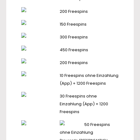
200 Freespins
150 Freespins
300 Freespins
450 Freespins
200 Freespins
10 Freespins ohne Einzahlung
(App) + 1200 Freespins
30 Freespins ohne
Einzahlung (App) + 1200
Freespins
50 Freespins
ohne Einzahlung