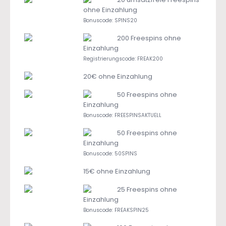
ohne Einzahlung
Bonuscode: SPINS20
200 Freespins ohne
Einzahlung
Registrierungscode: FREAK200
20€ ohne Einzahlung
50 Freespins ohne
Einzahlung
Bonuscode: FREESPINSAKTUELL
50 Freespins ohne
Einzahlung
Bonuscode: 50SPINS
15€ ohne Einzahlung
25 Freespins ohne
Einzahlung
Bonuscode: FREAKSPIN25