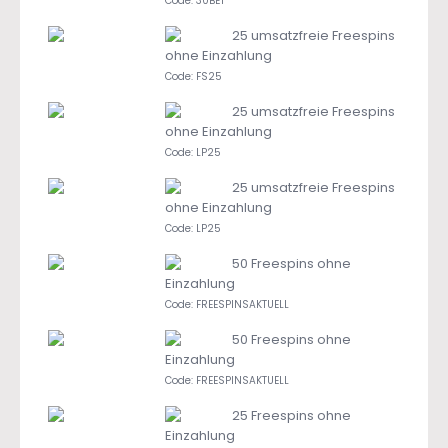
Code: 30BET
25 umsatzfreie Freespins
ohne Einzahlung
Code: FS25
25 umsatzfreie Freespins
ohne Einzahlung
Code: LP25
25 umsatzfreie Freespins
ohne Einzahlung
Code: LP25
50 Freespins ohne
Einzahlung
Code: FREESPINSAKTUELL
50 Freespins ohne
Einzahlung
Code: FREESPINSAKTUELL
25 Freespins ohne
Einzahlung