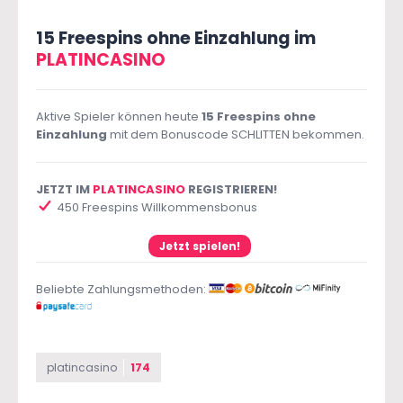
15 Freespins ohne Einzahlung im
PLATINCASINO
Aktive Spieler können heute
15 Freespins ohne
Einzahlung
mit dem Bonuscode SCHLITTEN bekommen.
JETZT IM
PLATINCASINO
REGISTRIEREN!
450 Freespins Willkommensbonus
Jetzt spielen!
Beliebte Zahlungsmethoden:
platincasino
174