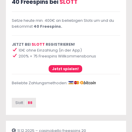
40 Freespins bei
SLOTT
Setze heute min. 400€ an beliebigen Slots um und du
bekommst
40 Freespins.
JETZT BEI
SLOTT
REGISTRIEREN!
10€ ohne Einzahlung (in der App)
200% + 75 Freespins Willkommensbonus
Jetzt spielen!
Beliebte Zahlungsmethoden:
Slott
88
11.12.2025 – casinobello freespins 20