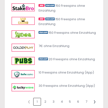
150 Freespins ohne
Einzahlung
150 Freespins ohne
Einzahlung
150 Freespins ohne Einzahlung
7€ ohne Einzahlung
20 Freespins ohne Einzahlung
10 Freespins ohne Einzahlung (App)
30 Freespins ohne Einzahlung (App)
❮
1
2
3
4
5
6
7
❯