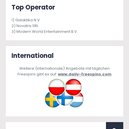
Top Operator
1)
Galaktika N.V.
2)
Novatrix SRL
3)
Modern World Entertainment B.V.
International
Weitere (internationale) Angebote mit täglichen
Freespins gibt es auf:
www.daily-freespins.com