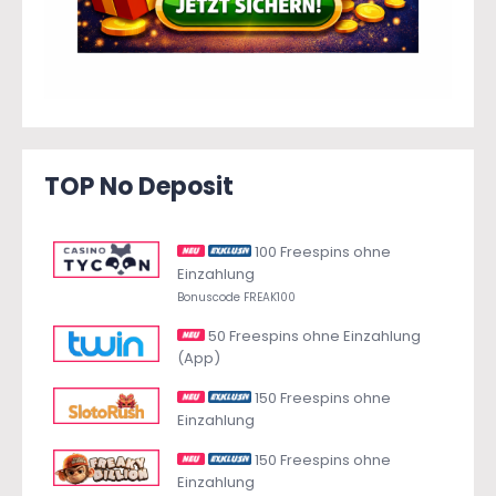
TOP No Deposit
100 Freespins ohne
Einzahlung
Bonuscode FREAK100
50 Freespins ohne Einzahlung
(App)
150 Freespins ohne
Einzahlung
150 Freespins ohne
Einzahlung