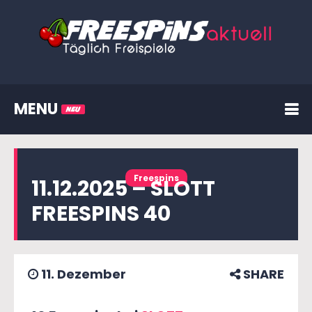
MENU
Freespins
11.12.2025 – SLOTT
FREESPINS 40
11. Dezember
SHARE