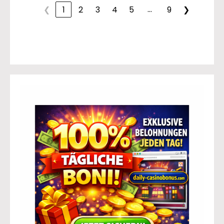
…
❮
1
2
3
4
5
9
❯