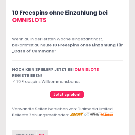
10 Freespins ohne Einzahlung bei
OMNISLOTS
Wenn du in der letzten Woche eingezahlt hast,
bekommst du heute
10 Freespins ohne Einzahlung für
„Cash of Command“
.
NOCH KEIN SPIELER? JETZT BEI
OMNISLOTS
REGISTRIEREN!
✓ 70 Freespins Willkommensbonus
Jetzt spielen!
Verwandte Seiten betrieben von:
Dialmedia Limited
Beliebte Zahlungsmethoden: