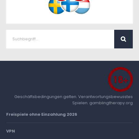
Geschäftsbedingungen gelten. Verantwortungsbewusstes
Spielen.
gamblingtherapy.org
Freispiele ohne Einzahlung 2026
VPN