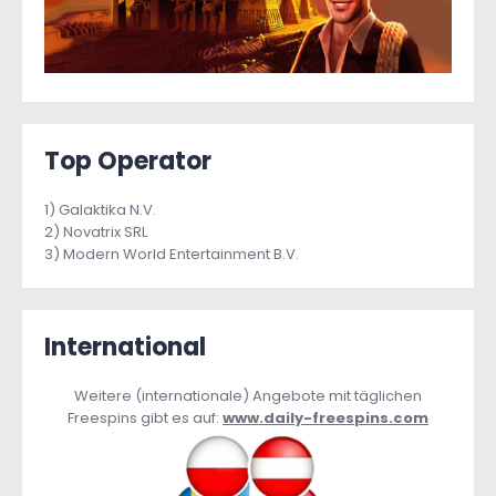
Top Operator
1)
Galaktika N.V.
2)
Novatrix SRL
3)
Modern World Entertainment B.V.
International
Weitere (internationale) Angebote mit täglichen
Freespins gibt es auf:
www.daily-freespins.com