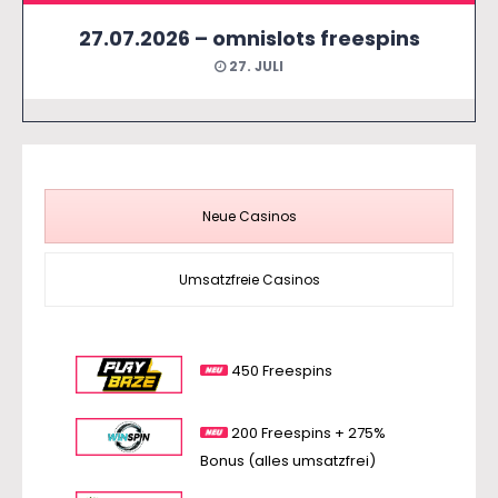
27.07.2026 – omnislots freespins
27. JULI
Neue Casinos
Umsatzfreie Casinos
450 Freespins
200 Freespins + 275%
Bonus (alles umsatzfrei)