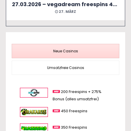
27.03.2026 – vegadream freespins 400
27. MÄRZ
Neue Casinos
Umsatzfreie Casinos
200 Freespins + 275%
Bonus (alles umsatzfrei)
450 Freespins
350 Freespins