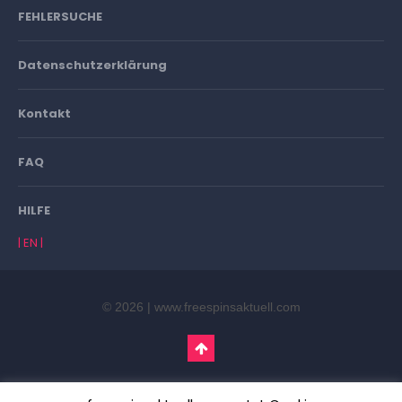
FEHLERSUCHE
Datenschutzerklärung
Kontakt
FAQ
HILFE
| EN |
© 2026 | www.freespinsaktuell.com