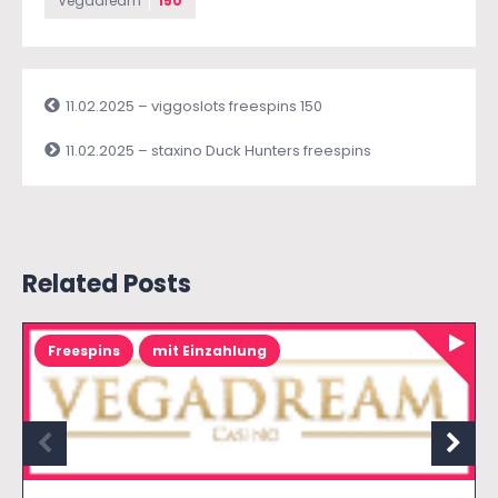
Vegadream
150
11.02.2025 – viggoslots freespins 150
11.02.2025 – staxino Duck Hunters freespins
Related Posts
Freespins
mit Einzahlung