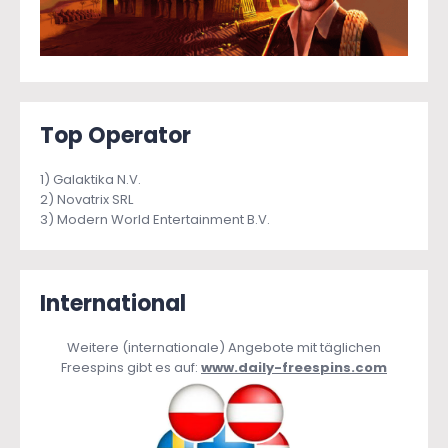
Top Operator
1)
Galaktika N.V.
2)
Novatrix SRL
3)
Modern World Entertainment B.V.
International
Weitere (internationale) Angebote mit täglichen
Freespins gibt es auf:
www.daily-freespins.com