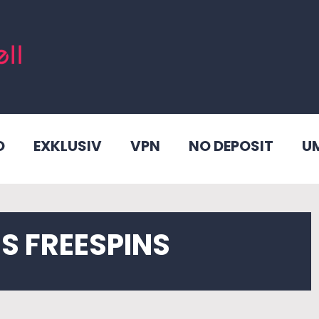
O
EXKLUSIV
VPN
NO DEPOSIT
U
ES FREESPINS