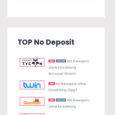
TOP No Deposit
100 Freespins
ohne Einzahlung
Bonuscode FREAK100
50 Freespins ohne
Einzahlung (App)
150 Freespins
ohne Einzahlung