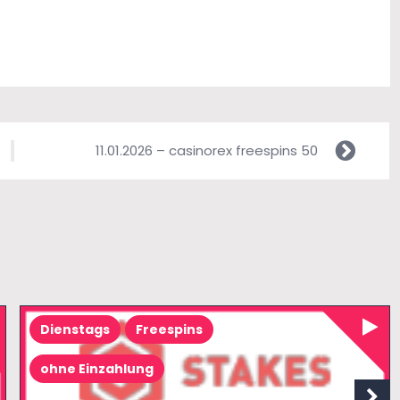
11.01.2026 – casinorex freespins 50
Dienstags
Freespins
ohne Einzahlung