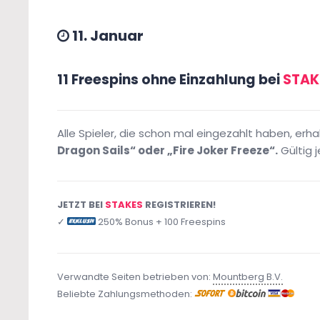
11. Januar
11 Freespins ohne Einzahlung bei
STAK
Alle Spieler, die schon mal eingezahlt haben, erh
Dragon Sails“ oder „Fire Joker Freeze“.
Gültig 
JETZT BEI
STAKES
REGISTRIEREN!
✓
250% Bonus + 100 Freespins
Verwandte Seiten betrieben von:
Mountberg B.V.
Beliebte Zahlungsmethoden: