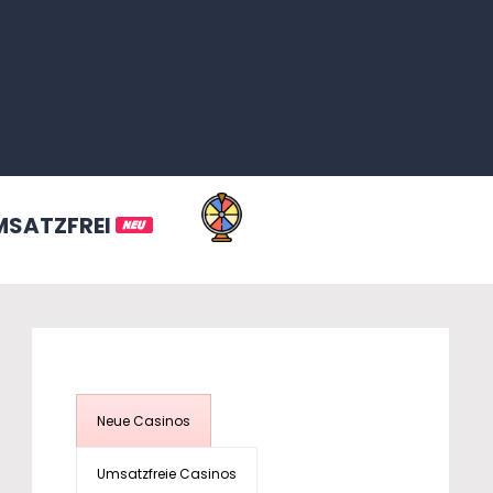
MSATZFREI
Neue Casinos
Umsatzfreie Casinos