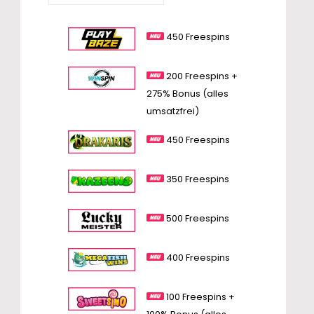
450 Freespins
200 Freespins +
275% Bonus (alles
umsatzfrei)
450 Freespins
350 Freespins
500 Freespins
400 Freespins
100 Freespins +