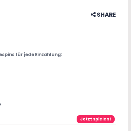
SHARE
eespins für jede Einzahlung:
!
Jetzt spielen!