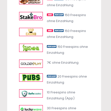
ohne Einzahlung
150 Freespins
ohne Einzahlung
150 Freespins
ohne Einzahlung
150 Freespins ohne
Einzahlung
7€ ohne Einzahlung
20 Freespins ohne
Einzahlung
10 Freespins ohne
Einzahlung (App)
30 Freespins ohne