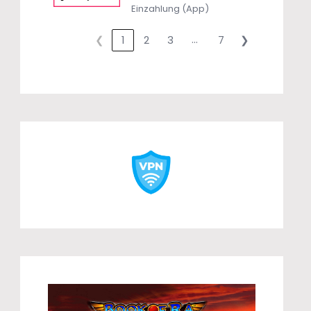
Einzahlung (App)
…
❮
1
2
3
7
❯