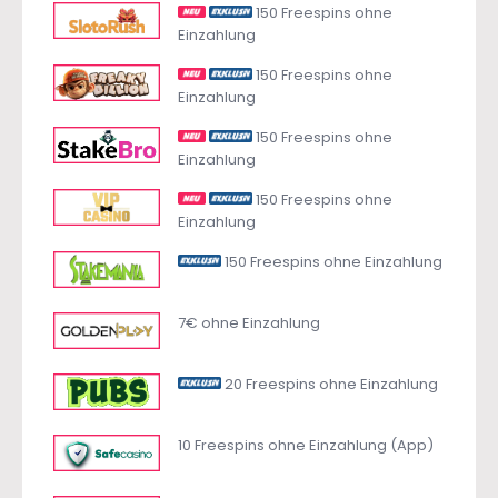
150 Freespins ohne
Einzahlung
150 Freespins ohne
Einzahlung
150 Freespins ohne
Einzahlung
150 Freespins ohne
Einzahlung
150 Freespins ohne Einzahlung
7€ ohne Einzahlung
20 Freespins ohne Einzahlung
10 Freespins ohne Einzahlung (App)