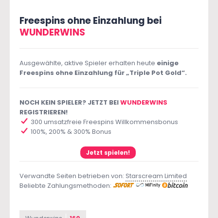
Freespins ohne Einzahlung bei
WUNDERWINS
Ausgewählte, aktive Spieler erhalten heute
einige
Freespins ohne Einzahlung für „Triple Pot Gold“.
NOCH KEIN SPIELER? JETZT BEI
WUNDERWINS
REGISTRIEREN!
300 umsatzfreie Freespins Willkommensbonus
100%, 200% & 300% Bonus
Jetzt spielen!
Verwandte Seiten betrieben von:
Starscream Limited
Beliebte Zahlungsmethoden: