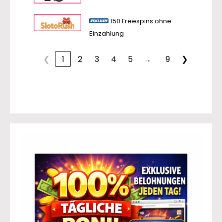
150 Freespins ohne
Einzahlung
…
❮
1
2
3
4
5
9
❯