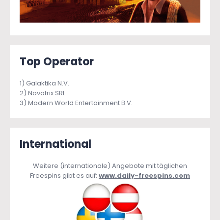
Top Operator
1)
Galaktika N.V.
2)
Novatrix SRL
3)
Modern World Entertainment B.V.
International
Weitere (internationale) Angebote mit täglichen
Freespins gibt es auf:
www.daily-freespins.com