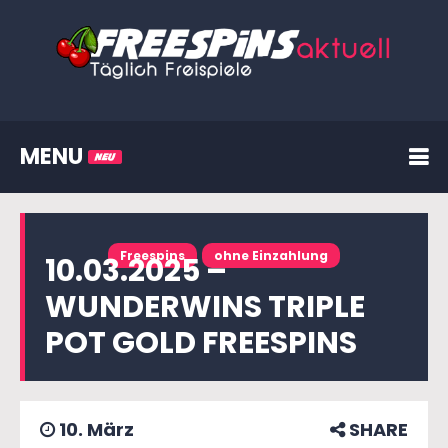
MENU
Freespins
ohne Einzahlung
10.03.2025 –
WUNDERWINS TRIPLE
POT GOLD FREESPINS
10. März
SHARE