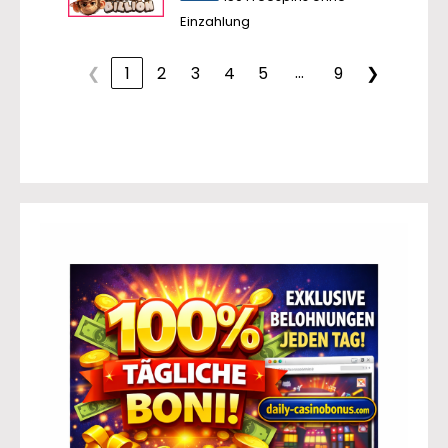
Einzahlung
…
❮
1
2
3
4
5
9
❯