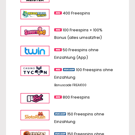
400 Freespins
100 Freespins + 100%
Bonus (alles umsatzfrei)
50 Freespins ohne
Einzahlung (App)
100 Freespins ohne
Einzahlung
Bonuscode FREAK100
800 Freespins
150 Freespins ohne
Einzahlung
150 Freespins ohne