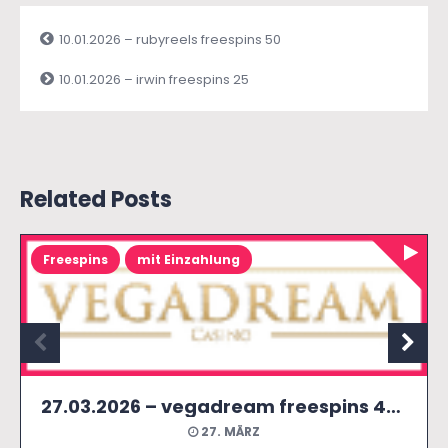
10.01.2026 – rubyreels freespins 50
10.01.2026 – irwin freespins 25
Related Posts
Freespins
mit Einzahlung
27.03.2026 – vegadream freespins 400
27. MÄRZ