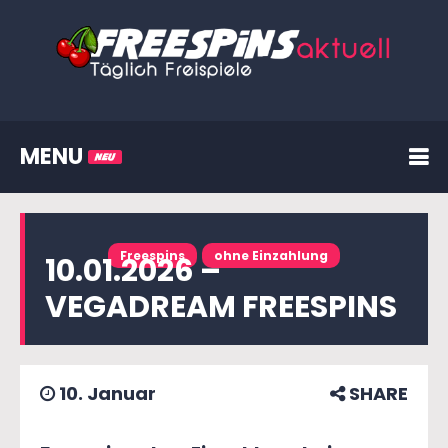
MENU
Freespins
ohne Einzahlung
10.01.2026 –
VEGADREAM FREESPINS
10. Januar
SHARE