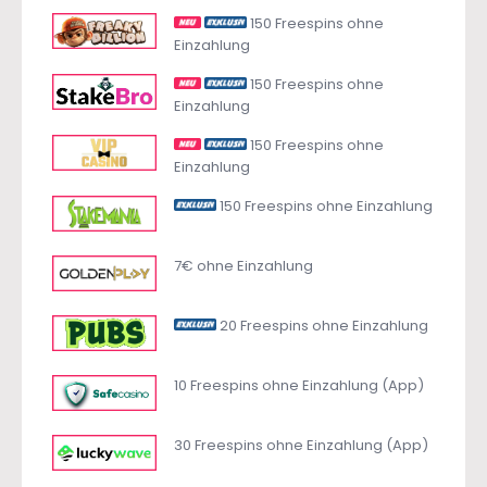
150 Freespins ohne
Einzahlung
150 Freespins ohne
Einzahlung
150 Freespins ohne
Einzahlung
150 Freespins ohne Einzahlung
7€ ohne Einzahlung
20 Freespins ohne Einzahlung
10 Freespins ohne Einzahlung (App)
30 Freespins ohne Einzahlung (App)