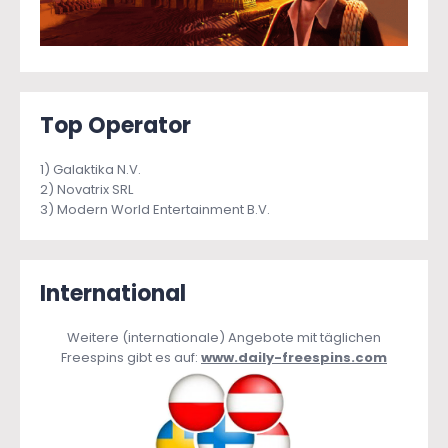
Top Operator
1)
Galaktika N.V.
2)
Novatrix SRL
3)
Modern World Entertainment B.V.
International
Weitere (internationale) Angebote mit täglichen
Freespins gibt es auf:
www.daily-freespins.com