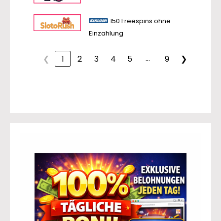
150 Freespins ohne
Einzahlung
…
❮
1
2
3
4
5
9
❯