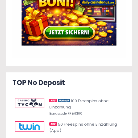
TOP No Deposit
100 Freespins ohne
Einzahlung
Bonuscode FREAK100
50 Freespins ohne Einzahlung
(App)