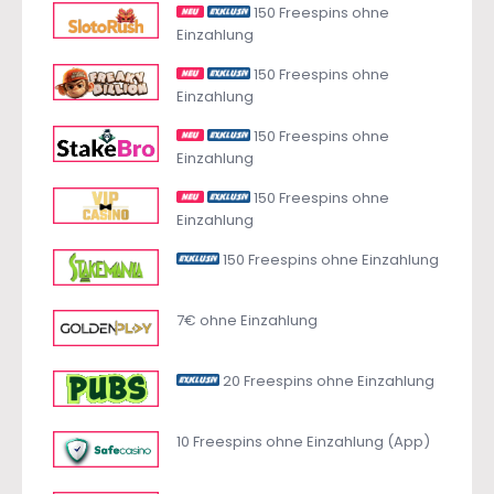
150 Freespins ohne
Einzahlung
150 Freespins ohne
Einzahlung
150 Freespins ohne
Einzahlung
150 Freespins ohne
Einzahlung
150 Freespins ohne Einzahlung
7€ ohne Einzahlung
20 Freespins ohne Einzahlung
10 Freespins ohne Einzahlung (App)