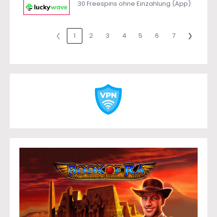
30 Freespins ohne Einzahlung (App)
❮
1
2
3
4
5
6
7
❯