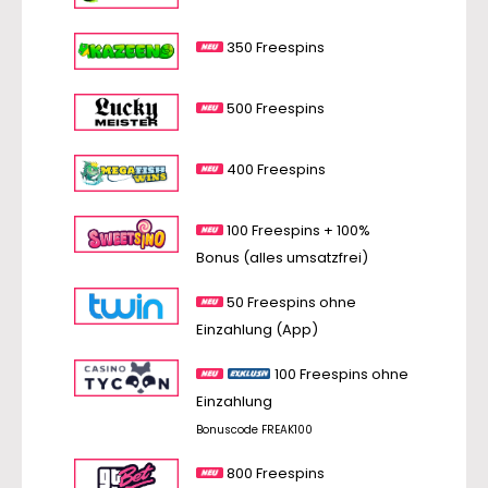
350 Freespins
500 Freespins
400 Freespins
100 Freespins + 100%
Bonus (alles umsatzfrei)
50 Freespins ohne
Einzahlung (App)
100 Freespins ohne
Einzahlung
Bonuscode FREAK100
800 Freespins