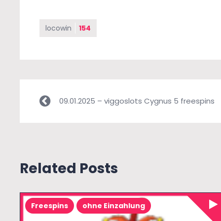
locowin
154
09.01.2025 – viggoslots Cygnus 5 freespins
Related Posts
Freespins
ohne Einzahlung