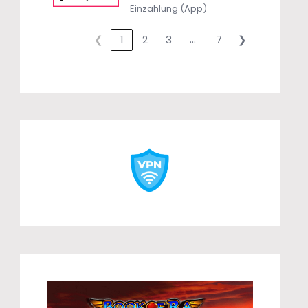
Einzahlung (App)
…
❮
1
2
3
7
❯