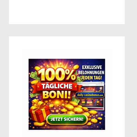
25.07.2026 – locowin freespins 150
25. JULI