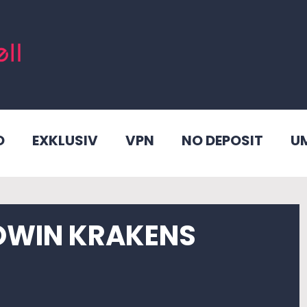
O
EXKLUSIV
VPN
NO DEPOSIT
U
COWIN KRAKENS