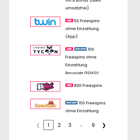
100% Bonus (alles
umsatzfrei)
50 Freespins
ohne Einzahlung
(App)
100
Freespins ohne
Einzahlung
Bonuscode FREAK100
800 Freespins
150 Freespins
ohne Einzahlung
…
❮
1
2
3
9
❯
Freespins
mit Einzahlung