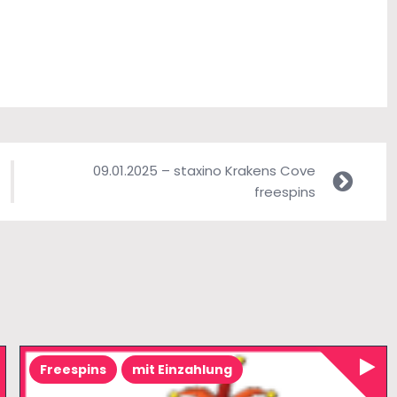
09.01.2025 – staxino Krakens Cove
freespins
Freespins
mit Einzahlung