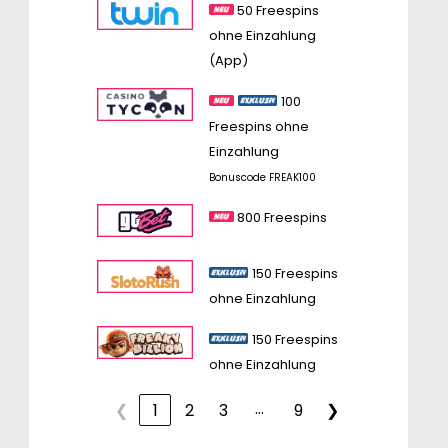
50 Freespins
ohne Einzahlung
(App)
100
Freespins ohne
Einzahlung
Bonuscode FREAK100
800 Freespins
150 Freespins
ohne Einzahlung
150 Freespins
ohne Einzahlung
…
❮
1
2
3
9
❯
Freespins
ohne Einzahlung