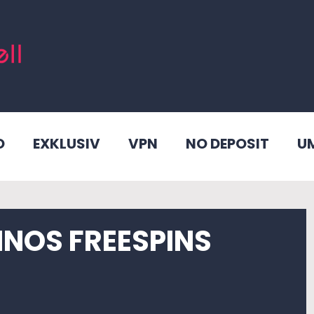
O
EXKLUSIV
VPN
NO DEPOSIT
U
SINOS FREESPINS