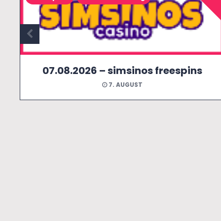
07.08.2026 – simsinos freespins
7. AUGUST