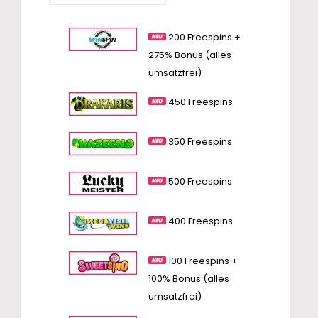
200 Freespins +
275% Bonus (alles
umsatzfrei)
450 Freespins
350 Freespins
500 Freespins
400 Freespins
100 Freespins +
100% Bonus (alles
umsatzfrei)