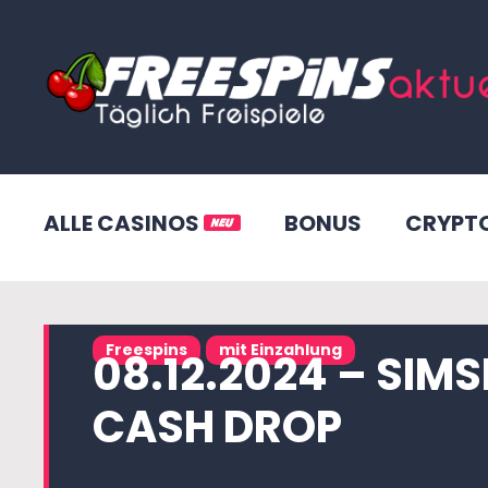
ALLE CASINOS
BONUS
CRYPT
Freespins
mit Einzahlung
08.12.2024 – SIM
CASH DROP