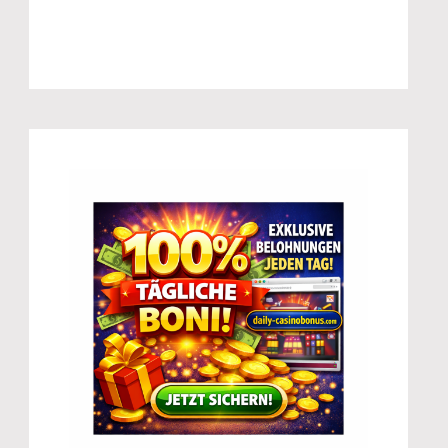
07.07.2026 – simsinos freespins
7. JULI