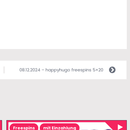
08.12.2024 – happyhugo freespins 5×20
Freespins
mit Einzahlung