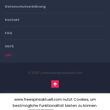
Datenschutzerklärung
Kontakt
FAQ
HILFE
| EN |
© 2026 | www.freespinsaktuell.com
Freespins ohne Einzahlung -
www.freespinsaktuell.com nutzt Cookies, um
bestmögliche Funktionalität bieten zu können.