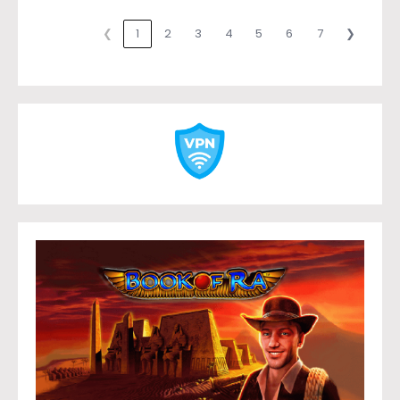
❮
1
2
3
4
5
6
7
❯