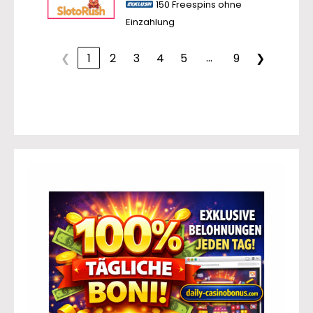
150 Freespins ohne
Einzahlung
…
❮
1
2
3
4
5
9
❯