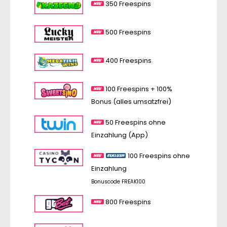
350 Freespins
500 Freespins
400 Freespins
100 Freespins + 100%
Bonus (alles umsatzfrei)
50 Freespins ohne
Einzahlung (App)
100 Freespins ohne
Einzahlung
Bonuscode FREAK100
800 Freespins