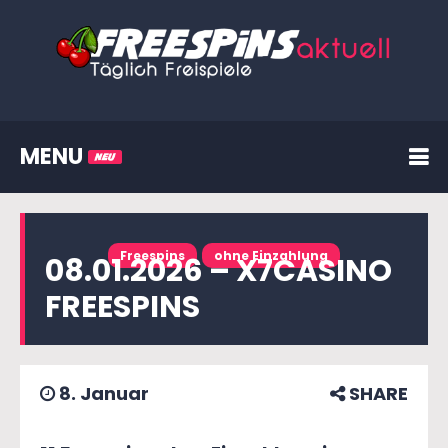
MENU
Freespins
ohne Einzahlung
08.01.2026 – X7CASINO
FREESPINS
8. Januar
SHARE