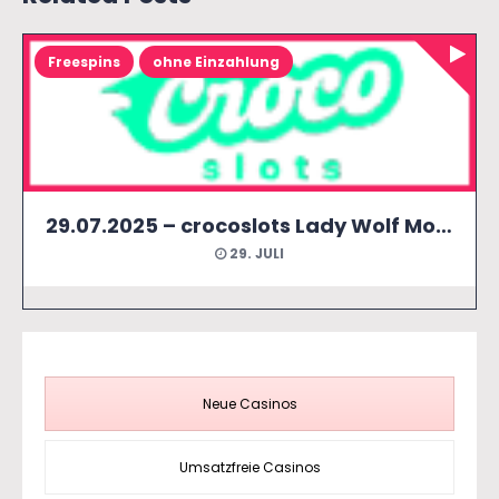
Freespins
ohne Einzahlung
29.07.2025 – crocoslots Lady Wolf Moon freespins
29. JULI
Neue Casinos
Umsatzfreie Casinos