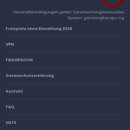
Geschäftsbedingungen gelten. Verantwortungsbewusstes
Spielen.
gamblingtherapy.org
Freispiele ohne Einzahlung 2026
VPN
FEHLERSUCHE
Datenschutzerklärung
Kontakt
FAQ
HILFE