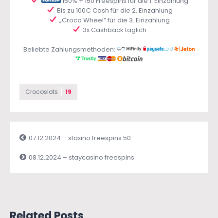
150% + 150 Freespins für die 1. Einzahlung
Bis zu 100€ Cash für die 2. Einzahlung
„Croco Wheel“ für die 3. Einzahlung
3x Cashback täglich
Beliebte Zahlungsmethoden:
Crocoslots
19
07.12.2024 – staxino freespins 50
08.12.2024 – staycasino freespins
Related Posts