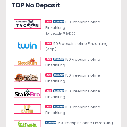
TOP No Deposit
100 Freespins ohne
Einzahlung
Bonuscode FREAK100
50 Freespins ohne Einzahlung
(App)
150 Freespins ohne
Einzahlung
150 Freespins ohne
Einzahlung
150 Freespins ohne
Einzahlung
150 Freespins ohne
Einzahlung
150 Freespins ohne Einzahlung