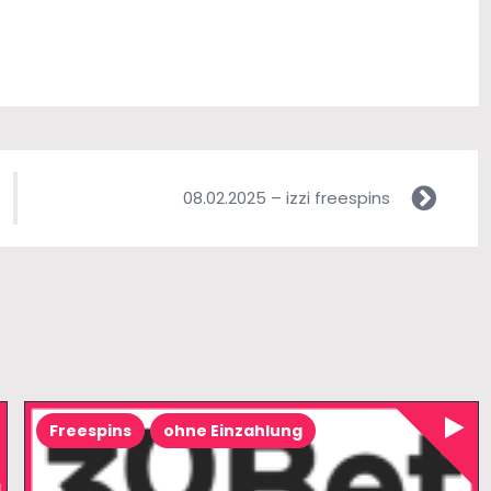
08.02.2025 – izzi freespins
Freespins
ohne Einzahlung