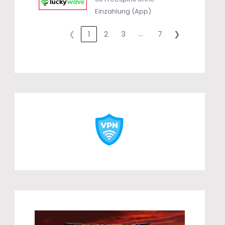
Einzahlung (App)
…
❮
1
2
3
7
❯