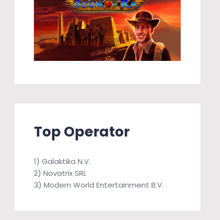
Top Operator
1)
Galaktika N.V.
2)
Novatrix SRL
3)
Modern World Entertainment B.V.