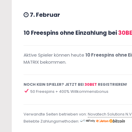
7. Februar
10 Freespins ohne Einzahlung bei
30B
Aktive Spieler können heute
10 Freespins ohne 
MATRIX bekommen.
NOCH KEIN SPIELER? JETZT BEI
30BET
REGISTRIEREN!
50 Freespins + 400% Willkommensbonus
Verwandte Seiten betrieben von:
Novatech Solutions N.V
Beliebte Zahlungsmethoden: