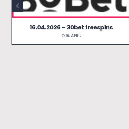
16.04.2026 – 30bet freespins
16. APRIL