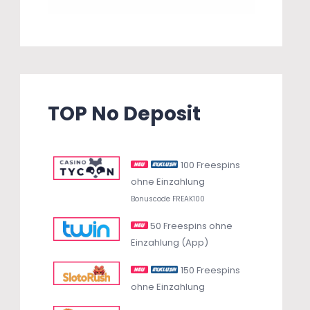
TOP No Deposit
100 Freespins
ohne Einzahlung
Bonuscode FREAK100
50 Freespins ohne
Einzahlung (App)
150 Freespins
ohne Einzahlung