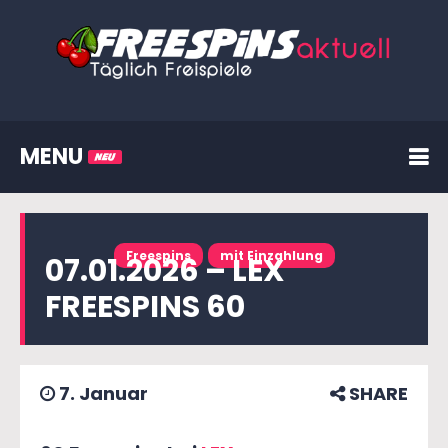
MENU
Freespins
mit Einzahlung
07.01.2026 – LEX
FREESPINS 60
7. Januar
SHARE