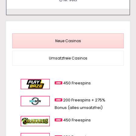
Neue Casinos
Umsatzfreie Casinos
450 Freespins
200 Freespins + 275%
Bonus (alles umsatzfrei)
450 Freespins