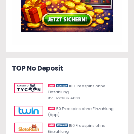
TOP No Deposit
100 Freespins ohne
Einzahlung
Bonuscode FREAK100
50 Freespins ohne Einzahlung
(App)
150 Freespins ohne
Einzahlung