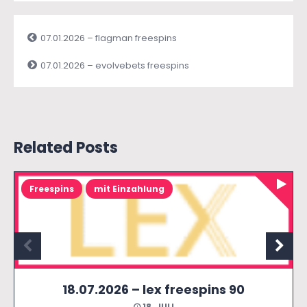
07.01.2026 – flagman freespins
07.01.2026 – evolvebets freespins
Related Posts
Freespins
mit Einzahlung
18.07.2026 – lex freespins 90
18. JULI