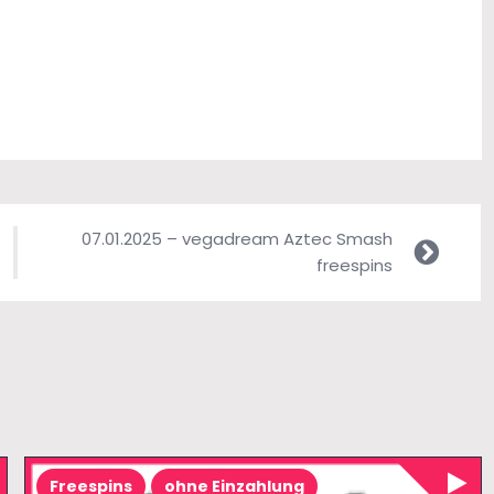
07.01.2025 – vegadream Aztec Smash
freespins
Freespins
ohne Einzahlung