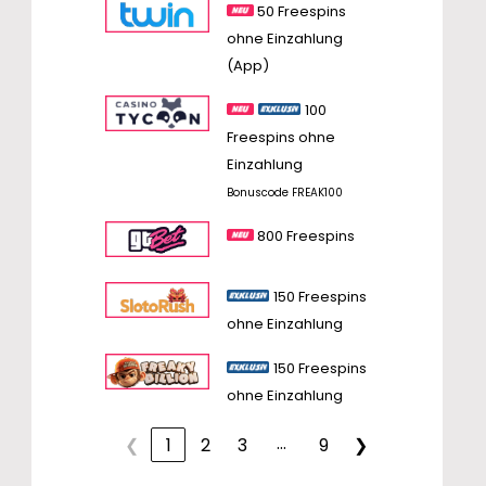
50 Freespins
ohne Einzahlung
(App)
100
Freespins ohne
Einzahlung
Bonuscode FREAK100
800 Freespins
150 Freespins
ohne Einzahlung
150 Freespins
ohne Einzahlung
…
❮
1
2
3
9
❯
Freespins
ohne Einzahlung