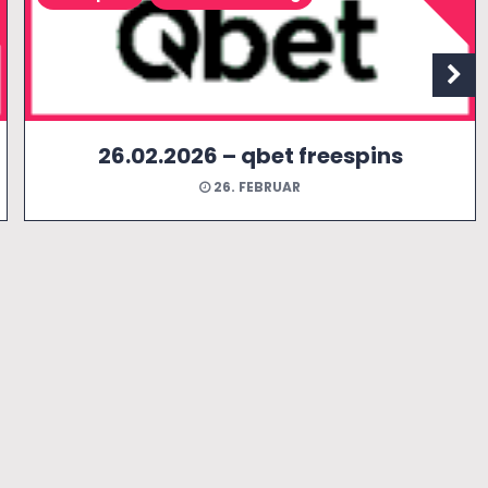
26.02.2026 – qbet freespins
26. FEBRUAR