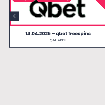
14.04.2026 – qbet freespins
14. APRIL