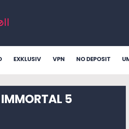
O
EXKLUSIV
VPN
NO DEPOSIT
U
T IMMORTAL 5