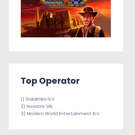
Top Operator
1)
Galaktika N.V.
2)
Novatrix SRL
3)
Modern World Entertainment B.V.