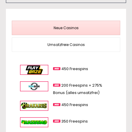
Neue Casinos
Umsatzfreie Casinos
450 Freespins
200 Freespins + 275%
Bonus (alles umsatzfrei)
450 Freespins
350 Freespins