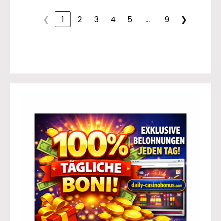
…
❮
1
2
3
4
5
9
❯