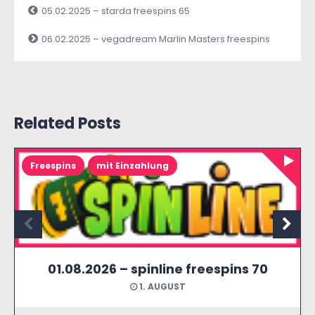
05.02.2025 – starda freespins 65
06.02.2025 – vegadream Marlin Masters freespins
Related Posts
Freespins
mit Einzahlung
01.08.2026 – spinline freespins 70
1. AUGUST