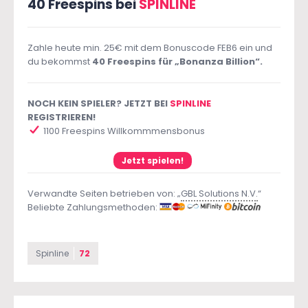
40 Freespins bei
SPINLINE
Zahle heute min. 25€ mit dem Bonuscode FEB6 ein und
du bekommst
40 Freespins für „Bonanza Billion“.
NOCH KEIN SPIELER? JETZT BEI
SPINLINE
REGISTRIEREN!
1100 Freespins Willkommmensbonus
Jetzt spielen!
Verwandte Seiten betrieben von: „
GBL Solutions N.V.
“
Beliebte Zahlungsmethoden:
Spinline
72