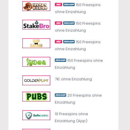
150 Freespins
ohne Einzahlung
150 Freespins
ohne Einzahlung
150 Freespins
ohne Einzahlung
150 Freespins ohne
Einzahlung
7€ ohne Einzahlung
20 Freespins ohne
Einzahlung
10 Freespins ohne
Einzahlung (App)