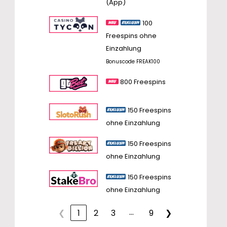
(App)
100
Freespins ohne
Einzahlung
Bonuscode FREAK100
800 Freespins
150 Freespins
ohne Einzahlung
150 Freespins
ohne Einzahlung
150 Freespins
ohne Einzahlung
…
❮
1
2
3
9
❯