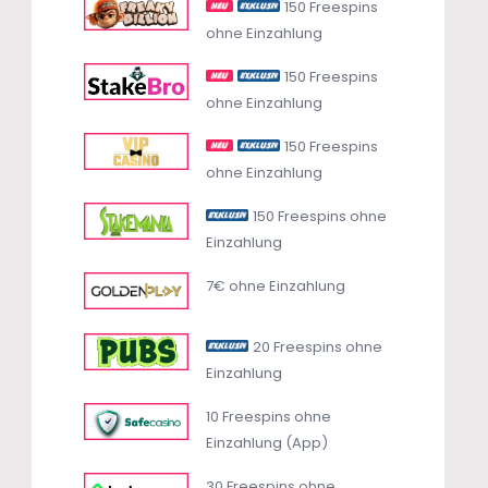
150 Freespins
ohne Einzahlung
150 Freespins
ohne Einzahlung
150 Freespins
ohne Einzahlung
150 Freespins ohne
Einzahlung
7€ ohne Einzahlung
20 Freespins ohne
Einzahlung
10 Freespins ohne
Einzahlung (App)
30 Freespins ohne