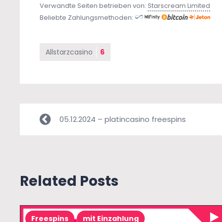
Verwandte Seiten betrieben von:
Starscream Limited
Beliebte Zahlungsmethoden:
Allstarzcasino
6
05.12.2024 – platincasino freespins
Related Posts
Freespins
mit Einzahlung