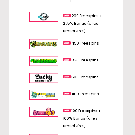
200 Freespins +
275% Bonus (alles
umsatzfrei)
450 Freespins
350 Freespins
500 Freespins
400 Freespins
100 Freespins +
100% Bonus (alles
umsatzfrei)