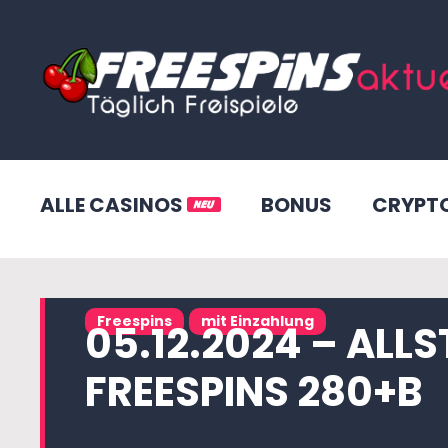
ALLE CASINOS
BONUS
CRYPT
Freespins
mit Einzahlung
05.12.2024 – ALL
FREESPINS 280+B