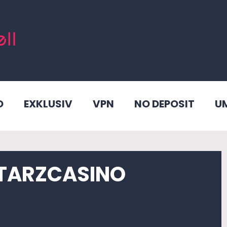
O
EXKLUSIV
VPN
NO DEPOSIT
U
STARZCASINO