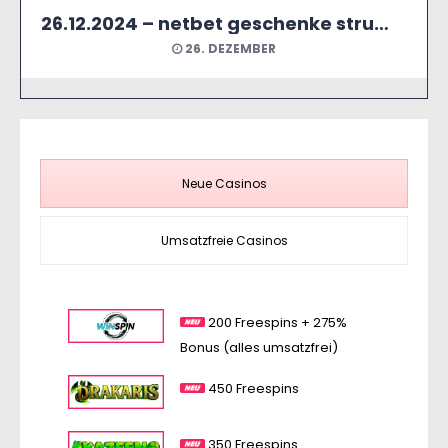
26.12.2024 – netbet geschenke strumpf
26. DEZEMBER
Neue Casinos
Umsatzfreie Casinos
200 Freespins + 275%
Bonus (alles umsatzfrei)
450 Freespins
350 Freespins