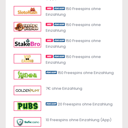
150 Freespins ohne
Einzahlung
150 Freespins ohne
Einzahlung
150 Freespins ohne
Einzahlung
150 Freespins ohne
Einzahlung
150 Freespins ohne Einzahlung
7€ ohne Einzahlung
20 Freespins ohne Einzahlung
10 Freespins ohne Einzahlung (App)