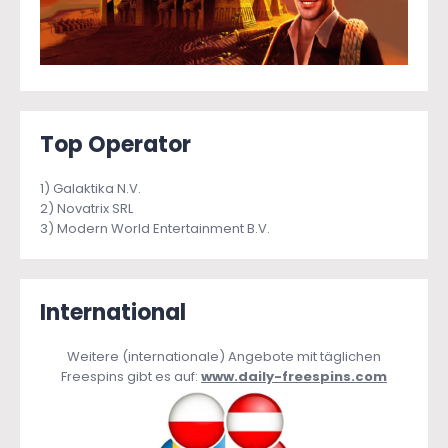
Top Operator
1)
Galaktika N.V.
2)
Novatrix SRL
3)
Modern World Entertainment B.V.
International
Weitere (internationale) Angebote mit täglichen
Freespins gibt es auf:
www.daily-freespins.com