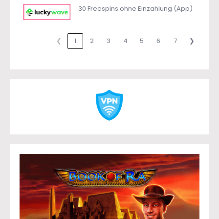
30 Freespins ohne Einzahlung (App)
❮
1
2
3
4
5
6
7
❯