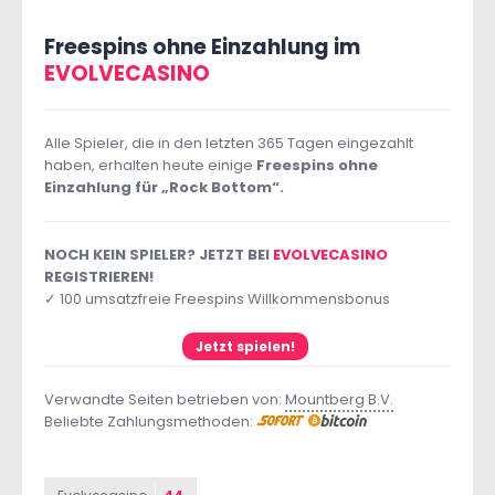
Freespins ohne Einzahlung im
EVOLVECASINO
Alle Spieler, die in den letzten 365 Tagen eingezahlt
haben, erhalten heute einige
Freespins ohne
Einzahlung für „Rock Bottom“.
NOCH KEIN SPIELER? JETZT BEI
EVOLVECASINO
REGISTRIEREN!
✓ 100 umsatzfreie Freespins Willkommensbonus
Jetzt spielen!
Verwandte Seiten betrieben von:
Mountberg B.V.
Beliebte Zahlungsmethoden: