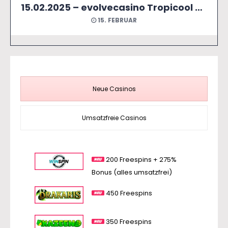
15.02.2025 – evolvecasino Tropicool 4 freespins
15. FEBRUAR
Neue Casinos
Umsatzfreie Casinos
200 Freespins + 275%
Bonus (alles umsatzfrei)
450 Freespins
350 Freespins