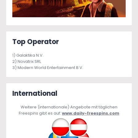
Top Operator
1)
Galaktika N.V.
2)
Novatrix SRL
3)
Modern World Entertainment B.V.
International
Weitere (internationale) Angebote mit täglichen
Freespins gibt es auf:
www.daily-freespins.com