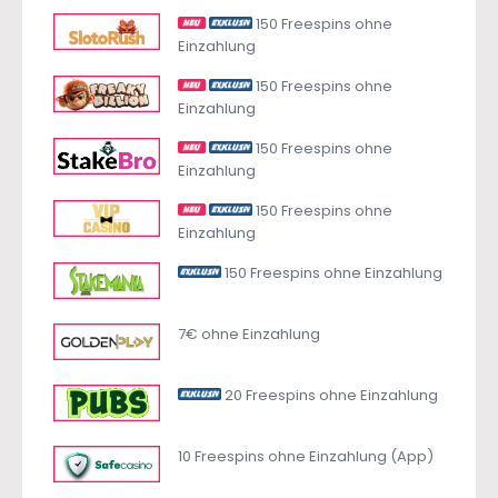
150 Freespins ohne
Einzahlung
150 Freespins ohne
Einzahlung
150 Freespins ohne
Einzahlung
150 Freespins ohne
Einzahlung
150 Freespins ohne Einzahlung
7€ ohne Einzahlung
20 Freespins ohne Einzahlung
10 Freespins ohne Einzahlung (App)