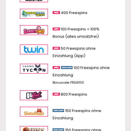
400 Freespins
100 Freespins + 100%
Bonus (alles umsatzfrei)
50 Freespins ohne
Einzahlung (App)
100 Freespins ohne
Einzahlung
Bonuscode FREAK100
800 Freespins
150 Freespins ohne
Einzahlung
150 Freespins ohne