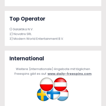
Top Operator
1)
Galaktika N.V.
2)
Novatrix SRL
3)
Modern World Entertainment B.V.
International
Weitere (internationale) Angebote mit täglichen
Freespins gibt es auf:
www.daily-freespins.com