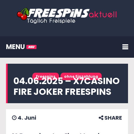
MENU
Freespins
ohne Einzahlung
04.06.2025 – X7CASINO
FIRE JOKER FREESPINS
4. Juni
SHARE