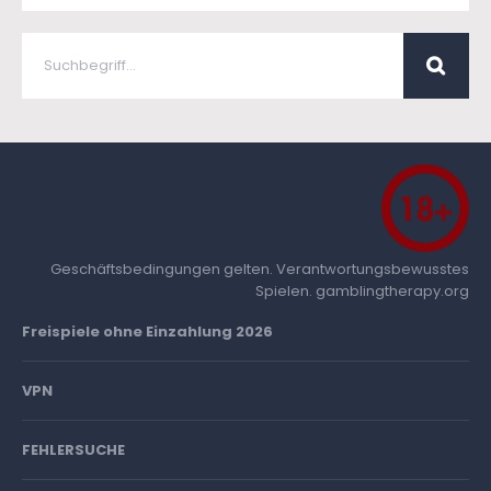
Geschäftsbedingungen gelten. Verantwortungsbewusstes
Spielen.
gamblingtherapy.org
Freispiele ohne Einzahlung 2026
VPN
FEHLERSUCHE