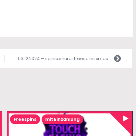
03.12.2024 – spinsamurai freespins xmas
Freespins
mit Einzahlung