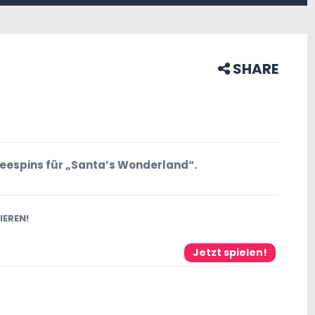
SHARE
reespins für „Santa’s Wonderland“.
IEREN!
Jetzt spielen!