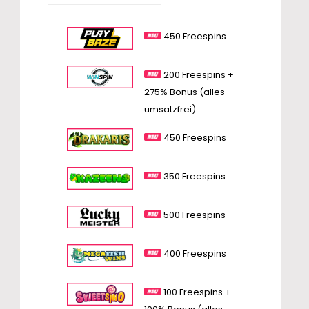
450 Freespins
200 Freespins +
275% Bonus (alles
umsatzfrei)
450 Freespins
350 Freespins
500 Freespins
400 Freespins
100 Freespins +