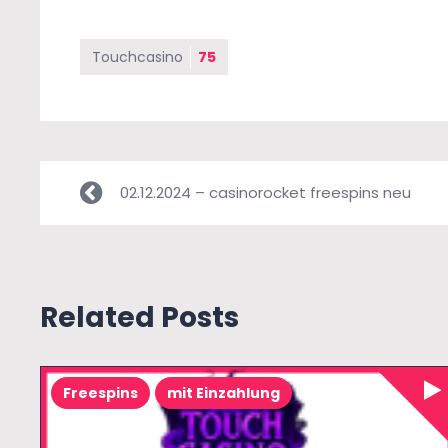
Touchcasino
75
02.12.2024 – casinorocket freespins neu
Related Posts
Freespins
mit Einzahlung