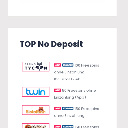
TOP No Deposit
100 Freespins
ohne Einzahlung
Bonuscode FREAK100
50 Freespins ohne
Einzahlung (App)
150 Freespins
ohne Einzahlung
150 Freespins