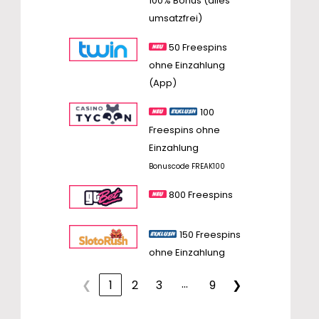
100% Bonus (alles
umsatzfrei)
50 Freespins
ohne Einzahlung
(App)
100
Freespins ohne
Einzahlung
Bonuscode FREAK100
800 Freespins
150 Freespins
ohne Einzahlung
Freespins
mit Einzahlung
…
❮
1
2
3
9
❯