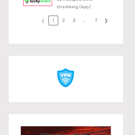
Einzahlung (App)
…
❮
1
2
3
7
❯