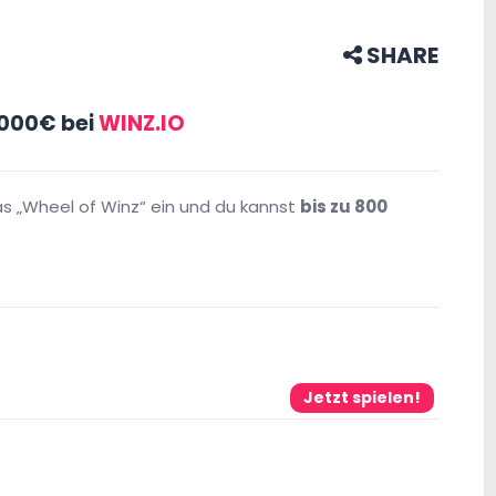
SHARE
.000€ bei
WINZ.IO
s „Wheel of Winz“ ein und du kannst
bis zu 800
Jetzt spielen!