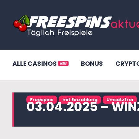
ALLE CASINOS
BONUS
CRYPT
Freespins
mit Einzahlung
Umsatzfrei
03.04.2025 – WIN