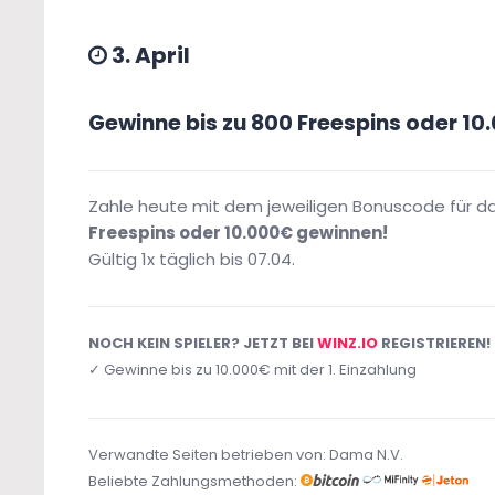
3. April
Gewinne bis zu 800 Freespins oder 10
Zahle heute mit dem jeweiligen Bonuscode für da
Freespins oder 10.000€ gewinnen!
Gültig 1x täglich bis 07.04.
NOCH KEIN SPIELER? JETZT BEI
WINZ.IO
REGISTRIEREN!
✓ Gewinne bis zu 10.000€ mit der 1. Einzahlung
Verwandte Seiten betrieben von: Dama N.V.
Beliebte Zahlungsmethoden: