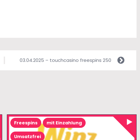
03.04.2025 – touchcasino freespins 250
Freespins
mit Einzahlung
Umsatzfrei