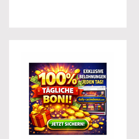
15.07.2026 – winz.io freespins var
15. JULI