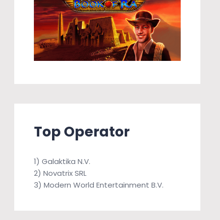
Top Operator
1)
Galaktika N.V.
2)
Novatrix SRL
3)
Modern World Entertainment B.V.