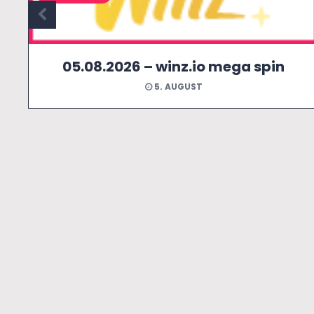
05.08.2026 – winz.io mega spin
5. AUGUST