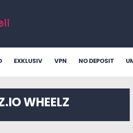
O
EXKLUSIV
VPN
NO DEPOSIT
U
Z.IO WHEELZ