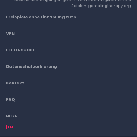
Spielen.
gamblingtherapy.org
Freispiele ohne Einzahlung 2026
VPN
FEHLERSUCHE
Datenschutzerklärung
Kontakt
FAQ
HILFE
| EN |