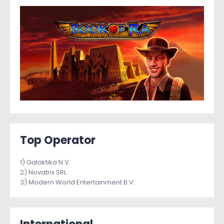
Top Operator
1)
Galaktika N.V.
2)
Novatrix SRL
3)
Modern World Entertainment B.V.