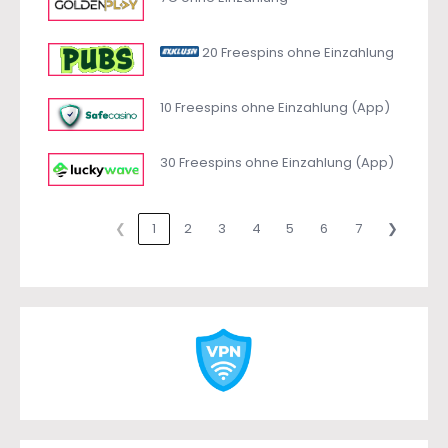
20 Freespins ohne Einzahlung
10 Freespins ohne Einzahlung (App)
30 Freespins ohne Einzahlung (App)
❮
1
2
3
4
5
6
7
❯