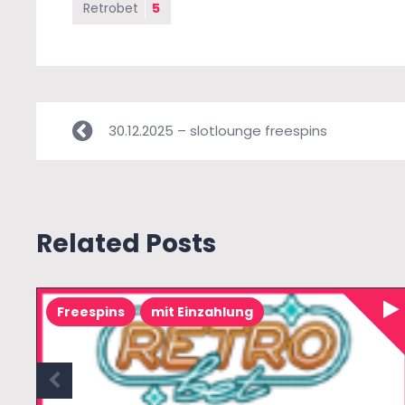
Retrobet
5
30.12.2025 – slotlounge freespins
Related Posts
Freespins
mit Einzahlung