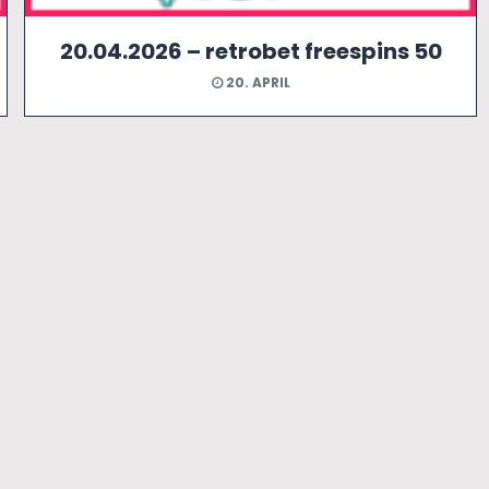
20.04.2026 – retrobet freespins 50
20. APRIL