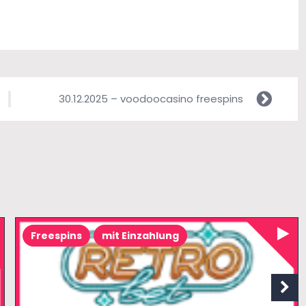
30.12.2025 – voodoocasino freespins
Freespins
mit Einzahlung