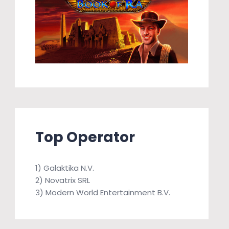
Top Operator
1)
Galaktika N.V.
2)
Novatrix SRL
3)
Modern World Entertainment B.V.