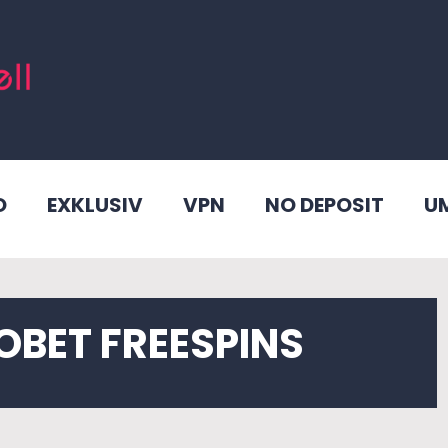
O
EXKLUSIV
VPN
NO DEPOSIT
U
ROBET FREESPINS