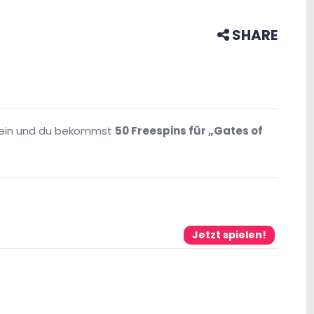
SHARE
 ein und du bekommst
50 Freespins für „Gates of
.
Jetzt spielen!