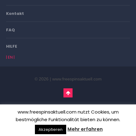
Kontakt
FAQ
HILFE
| EN |
© 2026 | www.freespinsaktuell.com
Freespins ohne Einzahlung -
www.freespinsaktuell.com nutzt Cookies, um
bestmögliche Funktionalität bieten zu können.
jeden Tag!
Mehr erfahren
Akzeptieren